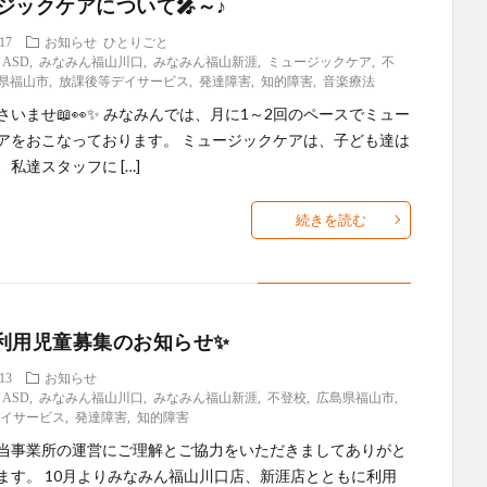
ジックケアについて🎤～♪
.17
お知らせ
ひとりごと
,
ASD
,
みなみん福山川口
,
みなみん福山新涯
,
ミュージックケア
,
不
県福山市
,
放課後等デイサービス
,
発達障害
,
知的障害
,
音楽療法
さいませ📖👀✨ みなみんでは、月に1～2回のペースでミュー
アをおこなっております。 ミュージックケアは、子ども達は
私達スタッフに […]
続きを読む
利用児童募集のお知らせ✨
.13
お知らせ
,
ASD
,
みなみん福山川口
,
みなみん福山新涯
,
不登校
,
広島県福山市
,
デイサービス
,
発達障害
,
知的障害
当事業所の運営にご理解とご協力をいただきましてありがと
ます。 10月よりみなみん福山川口店、新涯店とともに利用