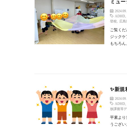
ミュー
2024.09
ADHD
登校
,
広島
ご覧くだ
ジックケ
もちろん、
✨新規
2024.09
ADHD
放課後等
平素より
うござい