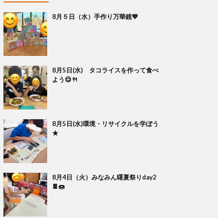
8月５日（水）手作り万華鏡💖
8月5日(水) タコライスを作って食べ
よう😋🍴
8月5日(水)環境・リサイクルを学ぼう
★
8月4日（火）みなみん曙夏祭りday2
🍫🍩