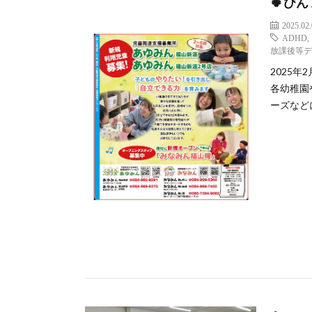
🍀び
2025.02
ADHD
放課後等
2025
各幼稚園
ーズなどに