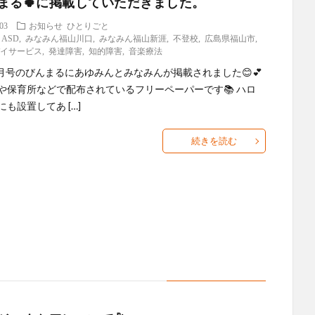
んまる🍀に掲載していただきました。
.03
お知らせ
ひとりごと
,
ASD
,
みなみん福山川口
,
みなみん福山新涯
,
不登校
,
広島県福山市
,
デイサービス
,
発達障害
,
知的障害
,
音楽療法
年2月号のびんまるにあゆみんとみなみんが掲載されました😊💕
や保育所などで配布されているフリーペーパーです📚 ハロ
も設置してあ […]
続きを読む