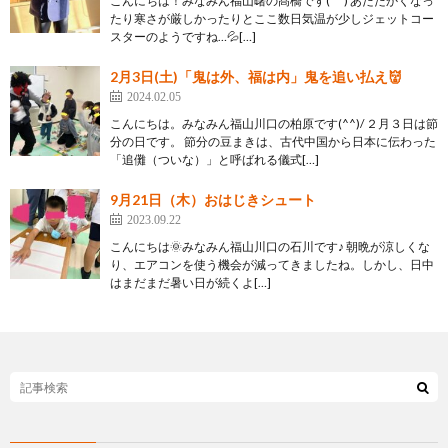
こんにちは！みなみん福山曙の髙橋です(^^) あたたかくなっ
たり寒さが厳しかったりとここ数日気温が少しジェットコー
スターのようですね…💦[…]
2月3日(土)「鬼は外、福は内」鬼を追い払え👹
2024.02.05
こんにちは。みなみん福山川口の柏原です(^^)/ ２月３日は節
分の日です。 節分の豆まきは、古代中国から日本に伝わった
「追儺（ついな）」と呼ばれる儀式[…]
9月21日（木）おはじきシュート
2023.09.22
こんにちは🌞みなみん福山川口の石川です♪ 朝晩が涼しくな
り、エアコンを使う機会が減ってきましたね。しかし、日中
はまだまだ暑い日が続くよ[…]