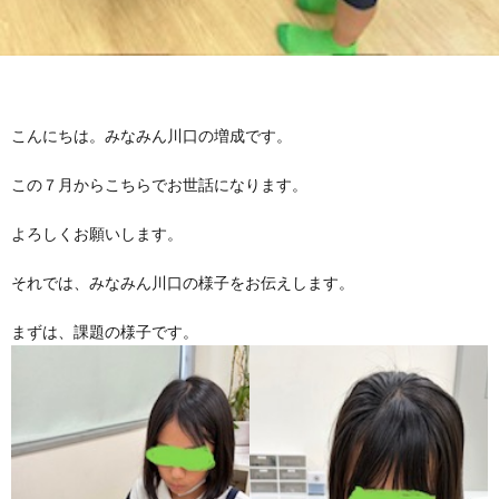
グ
で
ッ
ー
者
護
護
ラ
の
フ
ト・
ギ
者
者
ム
流
募
こんにちは。みなみん川口の増成です。
事
ャ
ギ
ギ
この７月からこちらでお世話になります。
の
れ
集
業
ラ
ャ
ャ
よろしくお願いします。
公
～
✨
所
リ
ラ
ラ
それでは、みなみん川口の様子をお伝えします。
表
自
ー
リ
リ
まずは、課題の様子です。
己
ー
ー
評
価