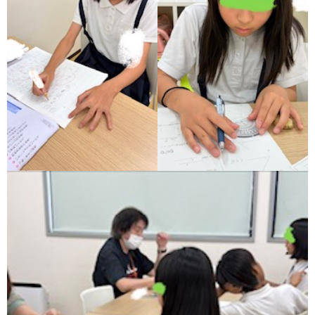
ア
ン
ケ
ー
ト・
自
己
評