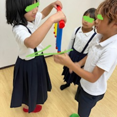
に
み
ク
オ
【公
つ
ん
セ
ー
表】
お
い
を
ス
プ
保
問
【福
て
利
🚙
ニ
護
い
山
【福
支
用
ン
者
合
川
山
【福
援
す
グ
ア
わ
口】
新
山
プ
る
ス
ン
せ
保
涯】
曙】
ロ
ま
タ
ケ
📞
護
保
保