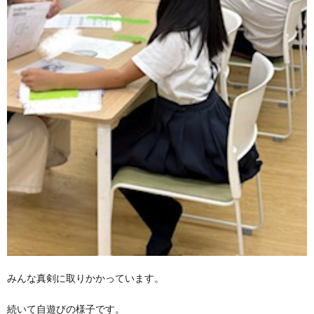
価
統
括
表
みんな真剣に取りかかっています。
続いて自遊びの様子です。