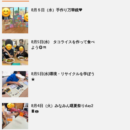
8月５日（水）手作り万華鏡💖
8月5日(水) タコライスを作って食べ
よう😋🍴
8月5日(水)環境・リサイクルを学ぼう
★
8月4日（火）みなみん曙夏祭りday2
🍫🍩