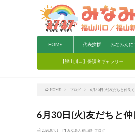
HOME
代表挨拶
みなみんに
【福山川口】保護者ギャラリー
ブログ
6月30日(火)友だちと仲良
HOME
6月30日(火)友だちと
2026.07.01
みなみん福山曙
ブログ