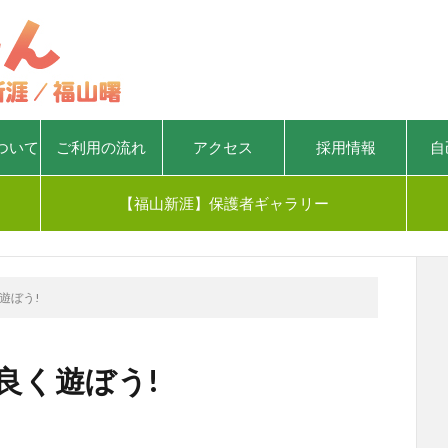
ついて
ご利用の流れ
アクセス
採用情報
自
【福山新涯】保護者ギャラリー
く遊ぼう!
仲良く遊ぼう!