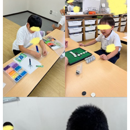
価
統
括
表