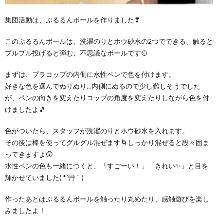
集団活動は、ぷるるんボールを作りました❣
このぷるるんボールは、洗濯のりとホウ砂水の2つでできる、触ると
プルプル投げると弾む、不思議なボールです🥎
まずは、プラコップの内側に水性ペンで色を付けます。
好きな色を選んでぬりぬり…内側にぬるので少し難しそうでした
が、ペンの向きを変えたりコップの角度を変えたりしながら色を付
けましたよ🎵
色がついたら、スタッフが洗濯のりとホウ砂水を入れます。
その後は棒を使ってグルグル混ぜます🌀しっかり混ぜると段々固ま
ってきますよ😲
水性ペンの色も一緒につくと、「すごーい！」「きれい✨」と目を
輝かせていました( *´艸｀)
作ったあとはぷるるんボールを触ったり丸めたり、感触遊びを楽し
みましたよ！