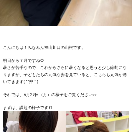
グ
で
ッ
ー
者
護
護
ラ
の
フ
ト・
ギ
者
者
ム
流
募
事
ャ
ギ
ギ
こんにちは！みなみん福山川口の山根です。
の
れ
集
業
ラ
ャ
ャ
明日から７月ですね🌻
公
～
暑さが苦手なので、これからさらに暑くなると思うと少し億劫にな
✨
所
リ
ラ
ラ
りますが、子どもたちの元気な姿を見ていると、こちらも元気が湧
いてきます( *´艸｀)
表
自
ー
リ
リ
それでは、6月29日（月）の様子をご覧ください👀
己
ー
ー
まずは、課題の様子です📒
評
価