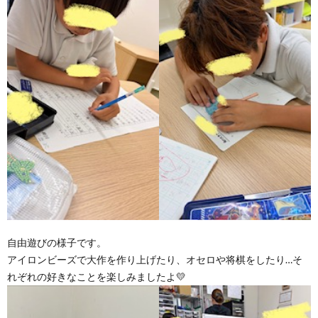
ア
ン
ケ
ー
ト・
自
自由遊びの様子です。
アイロンビーズで大作を作り上げたり、オセロや将棋をしたり…そ
己
れぞれの好きなことを楽しみましたよ💛
評