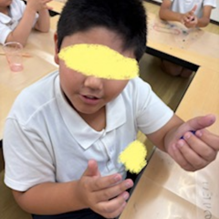
に
み
ク
オ
【公
つ
ん
セ
ー
表】
お
い
を
ス
プ
保
問
【福
て
利
🚙
ニ
護
い
山
【福
支
用
ン
者
合
川
山
【福
援
す
グ
ア
わ
口】
新
山
プ
る
ス
ン
せ
保
涯】
曙】
ロ
ま
タ
ケ
📞
護
保
保