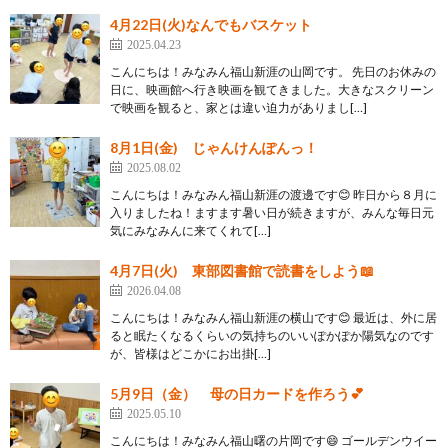
4月22日(火)なんでもバスケット
2025.04.23
こんにちは！みなみん福山新涯の山岡です。 先日のお休みの
日に、映画館へ行き映画を観てきました。大きなスクリーン
で映画を観ると、家とは違い迫力がありまし[…]
8月1日(金) じゃんけんぽんっ！
2025.08.02
こんにちは！みなみん福山新涯の渡邊です😊 昨日から８月に
入りましたね！ますます暑い日が続きますが、みんな毎日元
気にみなみんに来てくれて[…]
4月7日(火) 東部図書館で読書をしよう📖
2026.04.08
こんにちは！みなみん福山新涯の横山です😊 最近は、外に居
ると眠たくなるくらいの気持ちのいいぽかぽか陽気なのです
が、皆様はどこかにお出掛[…]
5月9日（金） 母の日カードを作ろう💕
2025.05.10
こんにちは！みなみん福山曙の片岡です😄 ゴールデンウイー