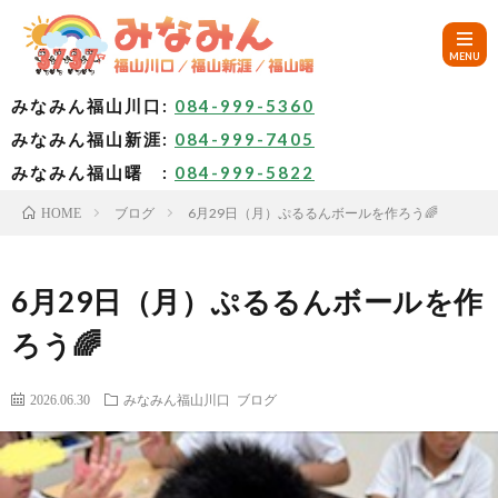
みなみん福山川口:
084-999-5360
みなみん福山新涯:
084-999-7405
HOM
みなみん福山曙 :
084-999-5822
ブログ
6月29日（月）ぷるるんボールを作ろう🌈
HOME
ご
挨
み
6月29日（月）ぷるるんボールを作
ろう🌈
拶
な
～
2026.06.30
みなみん福山川口
ブログ
み
み
🚙
ん
な
ア
✨