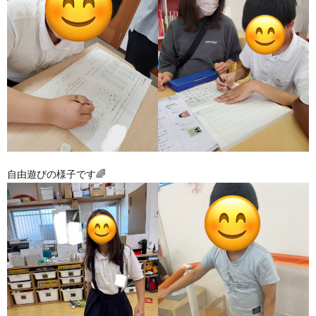
ア
ン
ケ
ー
自由遊びの様子です🌈
ト・
自
己
評