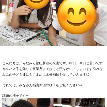
に
み
ク
オ
【公
つ
ん
セ
ー
表】
お
い
を
ス
プ
保
問
【福
て
利
🚙
ニ
護
い
山
【福
支
用
ン
者
合
川
山
【福
こんにちは。みなみん福山新涯の來山です。昨日、今日と暑いです
ね🌞バス停を降りて事業所まで歩くと汗をかいてしまいます💦みな
援
す
グ
ア
わ
口】
新
山
みんの子ども達にもこまめに水分補給を促していきます😊
プ
る
ス
ン
それでは、みなみん福山新涯の様子をご覧ください👀
せ
保
涯】
曙】
課題の様子です✏
ロ
ま
タ
ケ
📞
護
保
保