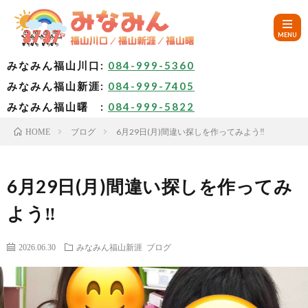
みなみん福山川口:
084-999-5360
みなみん福山新涯:
084-999-7405
HOM
みなみん福山曙 :
084-999-5822
ブログ
6月29日(月)間違い探しを作ってみよう‼
HOME
ご
挨
み
6月29日(月)間違い探しを作ってみ
よう‼
拶
な
～
2026.06.30
みなみん福山新涯
ブログ
み
み
🚙
ん
な
ア
✨