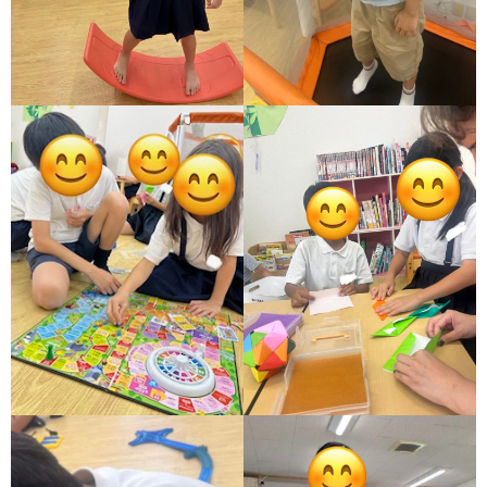
価
統
括
表