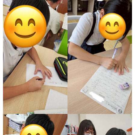
グ
で
ッ
ー
者
護
護
ラ
の
フ
ト・
ギ
者
者
ム
流
募
事
ャ
ギ
ギ
の
れ
集
業
ラ
ャ
ャ
公
～
✨
所
リ
ラ
ラ
表
自
ー
リ
リ
己
ー
ー
評
価