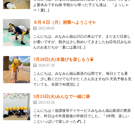
よ夏休みですね😆 学校から帰った子ども達は、 「よっしゃ
ー！夏[…]
９月４日（月）洞窟へようこそ✨
2023.09.05
こんにちは。みなみん福山川口の來山です。まだまだ日差し
が暑いですが、朝夕は少し秋めいてきましたね😊先日みなみ
んのお友だちが「夏には夏の[…]
7月28日(火)水遊びを楽しもう⛲
2026.07.29
こんにちは。みなみん福山新涯の山岡です。 毎日とても暑
く、少し動くだけでも汗がたくさん出ますね💦 天気予報を見
ていても、全国で40度近[…]
3月25日(火)みんなで一緒に😄
2025.03.26
こんにちは！放課後等デイサービスみなみん福山新涯の豊原
です。昨日は今年度最後の学校日でした。『1年間、楽しい
こといっぱいで楽しかった💕[…]