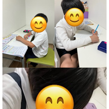
グ
で
ッ
ー
者
護
護
ラ
の
フ
ト・
ギ
者
者
ム
流
募
事
ャ
ギ
ギ
の
れ
集
業
ラ
ャ
ャ
公
～
✨
所
リ
ラ
ラ
表
自
ー
リ
リ
己
ー
ー
評
価