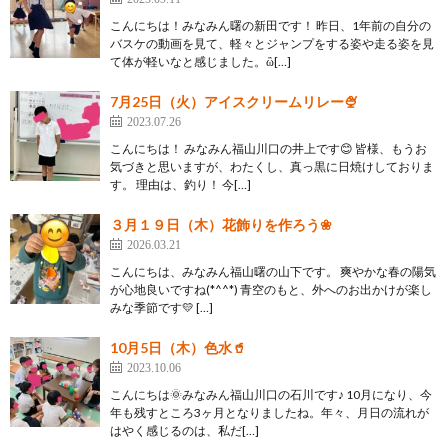
こんにちは！みなみん曙の新田です！ 昨日、1年前の自分の
バスケの動画を見て、軽々とジャンプをする姿や走る姿を見
て体が軽いなと感じました。ὢ[…]
7月25日（火）アイスクリームリレー🍨
2023.07.26
こんにちは！ みなみん福山川口の井上です😊 皆様、もうお
気づきと思いますが、わたくし、真っ黒に日焼けしておりま
す。 理由は、釣り！ 今[…]
３月１９日（木）花飾りを作ろう❀
2026.03.21
こんにちは、みなみん福山曙の山下です。 爽やかな春の陽気
が心地良いですね(*^^*) 青空のもと、外へのお出かけが楽し
みな季節です💛 […]
10月5日（木）色水🥤
2023.10.06
こんにちは🌞みなみん福山川口の石川です♪ 10月になり、今
年も残すところ3ヶ月となりましたね。年々、月日の流れが
はやく感じるのは、私だ[…]