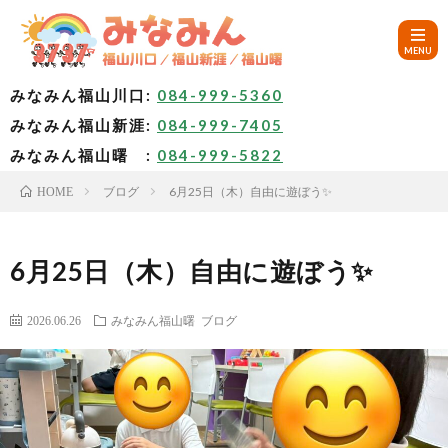
みなみん福山川口:
084-999-5360
みなみん福山新涯:
084-999-7405
HOM
みなみん福山曙 :
084-999-5822
ブログ
6月25日（木）自由に遊ぼう✨
HOME
ご
挨
み
6月25日（木）自由に遊ぼう✨
拶
な
～
2026.06.26
みなみん福山曙
ブログ
み
み
🚙
ん
な
ア
✨