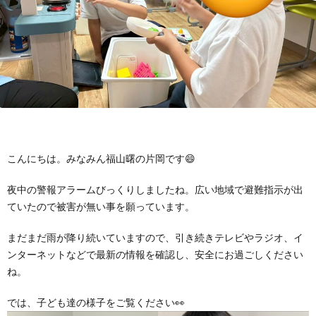
に
み
ク
オ
【公
つ
ん
セ
ー
表】
お
い
を
ス
プ
保
問
【福
て
利
🚙
ニ
護
い
山
【福
こんにちは。みなみん福山曙の片岡です😄
支
用
ン
者
合
川
山
【福
夜中の警報アラームびっくりしましたね。広い地域で避難指示が出
ていたので被害が無い事を願っています。
援
す
グ
ア
わ
口】
新
山
まだまだ雨が降り続いていますので、引き続きテレビやラジオ、イ
プ
る
ス
ン
せ
保
涯】
曙】
ンターネットなどで最新の情報を確認し、安全にお過ごしください
ね。
ロ
ま
タ
ケ
📞
護
保
保
では、子ども達の様子をご覧ください👀