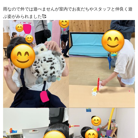
雨なので外では遊べませんが室内でお友だちやスタッフと仲良く遊
価
ぶ姿がみられました🥰
統
括
表