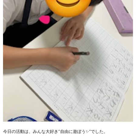
ア
ン
ケ
ー
ト・
自
己
評
今日の活動は、みんな大好き“自由に遊ぼう✨”でした。