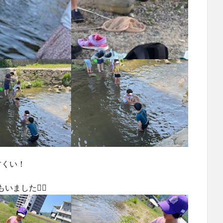
すくい！
した🚣‍♀️