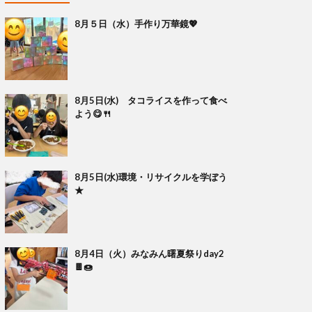
8月５日（水）手作り万華鏡💖
8月5日(水) タコライスを作って食べ
よう😋🍴
8月5日(水)環境・リサイクルを学ぼう
★
8月4日（火）みなみん曙夏祭りday2
🍫🍩