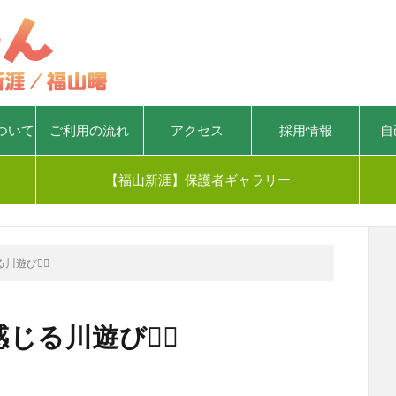
ついて
ご利用の流れ
アクセス
採用情報
自
【福山新涯】保護者ギャラリー
び🚣‍♀️
る川遊び🚣‍♀️