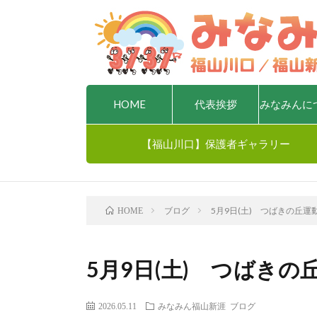
HOME
代表挨拶
みなみんに
【福山川口】保護者ギャラリー
ブログ
5月9日(土) つばきの丘運
HOME
5月9日(土) つばきの
2026.05.11
みなみん福山新涯
ブログ