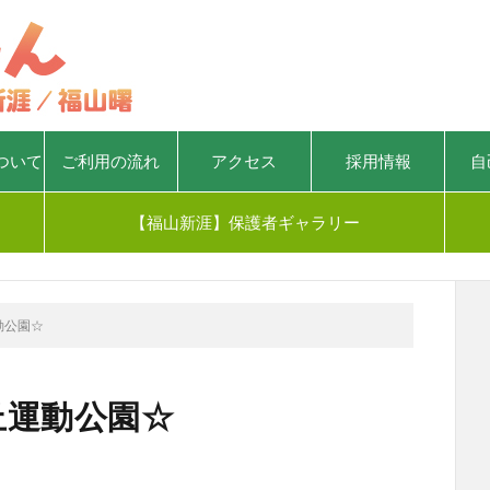
ついて
ご利用の流れ
アクセス
採用情報
自
【福山新涯】保護者ギャラリー
動公園☆
丘運動公園☆