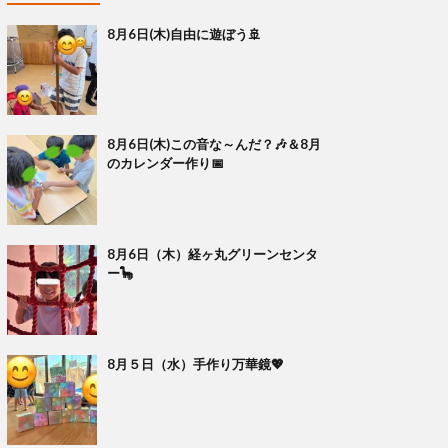
8月6日(木)自由に遊ぼう🚢
8月6日(木)この音な～んだ？🎶＆8月
のカレンダー作り📅
8月6日（木）経ヶ丸グリーンセンタ
ー🦕
8月５日（水）手作り万華鏡💖