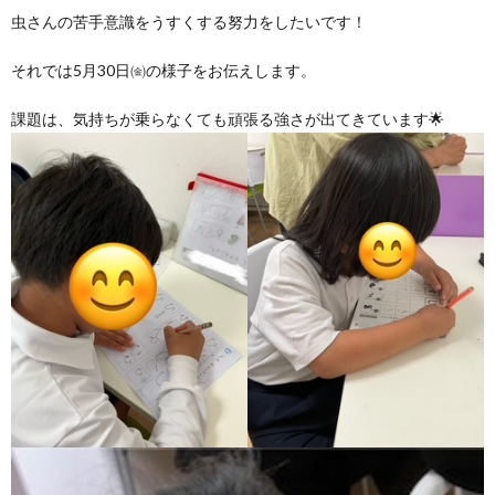
グ
で
ッ
ー
者
護
護
虫さんの苦手意識をうすくする努力をしたいです！
それでは5月30日㈮の様子をお伝えします。
ラ
の
フ
ト・
ギ
者
者
課題は、気持ちが乗らなくても頑張る強さが出てきています🌟
ム
流
募
事
ャ
ギ
ギ
の
れ
集
業
ラ
ャ
ャ
公
～
✨
所
リ
ラ
ラ
表
自
ー
リ
リ
己
ー
ー
評
価