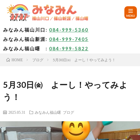
みなみん福山川口:
084-999-5360
みなみん福山新涯:
084-999-7405
HOM
みなみん福山曙 :
084-999-5822
ブログ
5月30日㈮ よーし！やってみよう！
HOME
ご
挨
み
5月30日㈮ よーし！やってみよ
う！
拶
な
～
2025.05.31
みなみん福山曙
ブログ
み
み
🚙
ん
な
ア
✨