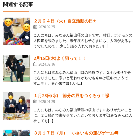
関連する記事
２月２４日（火）自立活動の日⭐
2026.02.25
こんにちは、みなみん福山曙の山下です。 昨日、ポケモンの
大図鑑を読みました。来年度のお子さまにも、人気があるよ
うでしたので、 少し知識を入れておきたい[…]
2月15日(木)よく狙って！！
2024.02.16
こんにちは🌞みなみん福山川口の柏原です。 2月も残り半分
になりました。寒いと思われがちでも今年は暖冬のようで
す… 早く、春が来てほしい[…]
１月28日(水) 節分の豆をつくろう！👹
2026.01.29
こんにちは。みなみん福山新涯の横山です✨ ありがたいこと
に、２日続きで書かせていただいております🥰 みなみんに入
社しても[…]
３月１７日（月） 小さいもの運びゲーム🚚