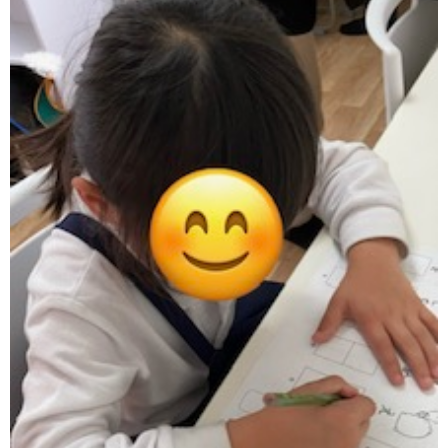
ア
ン
ケ
ー
ト・
自
己
評