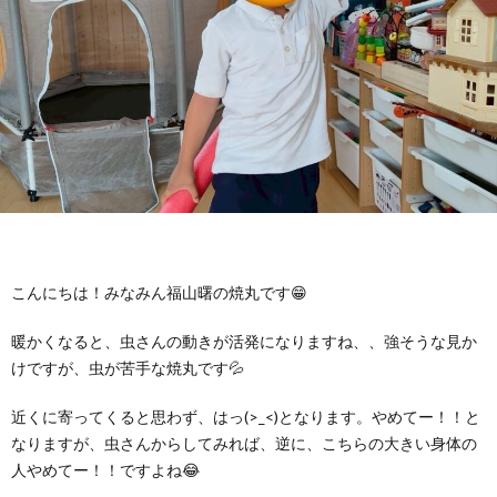
に
み
ク
オ
【公
つ
ん
セ
ー
表】
お
い
を
ス
プ
保
問
【福
て
利
🚙
ニ
護
い
山
【福
支
用
ン
者
合
川
山
【福
こんにちは！みなみん福山曙の焼丸です😁
援
す
グ
ア
わ
口】
新
山
暖かくなると、虫さんの動きが活発になりますね、、強そうな見か
けですが、虫が苦手な焼丸です💦
プ
る
ス
ン
せ
保
涯】
曙】
近くに寄ってくると思わず、はっ(>_<)となります。やめてー！！と
なりますが、虫さんからしてみれば、逆に、こちらの大きい身体の
ロ
ま
タ
ケ
📞
護
保
保
人やめてー！！ですよね😂