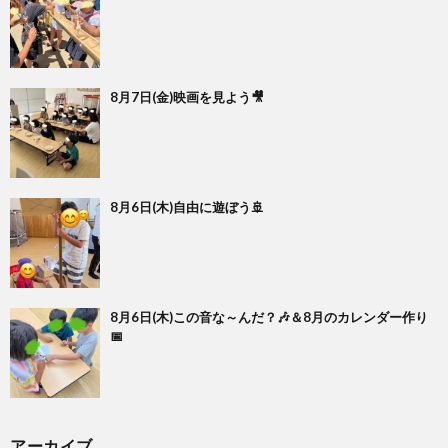
8月7日(金)映画を見よう🎥
8月6日(木)自由に遊ぼう🚢
8月6日(木)この音な～んだ？🎶＆8月のカレンダー作り
📅
アーカイブ