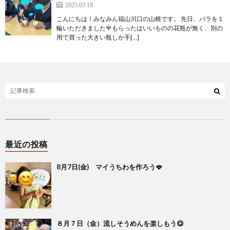
2025.03.18
こんにちは！みなみん福山川口の山根です。 先日、バラを１
輪いただきました🌹もらったはいいものの花瓶が無く、別の
用で買った大きい瓶しか手[…]
最近の投稿
8月7日(金) マイうちわを作ろう🪭
８月７日（金）流しそうめんを楽しもう😋