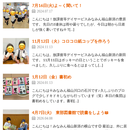
7月16日(火)よ～く聞いて！
2024.07.17
こんにちは！放課後等デイサービスみなみん福山新涯の豊原
です。 先日の3連休は雨や曇りでしたが、今日は朝から日差
しが強く暑いですね🌞 T[…]
11月12日（火）コロコロ紙コップを作ろう
2024.11.13
こんにちは。放課後等デイサービスみなみん福山新涯の新田
です。 11月11日はポッキーの日ということでポッキーを食
べました。久しぶりに食べるとはまってし[…]
1月12日（金）書初め
2024.01.13
こんにちは🌞みなみん福山川口の石川です♪ 久しぶりのブロ
グで少しドキドキしながら行っています（笑）本日の集団は
書初めをしています。書初[…]
4月7日(火) 東部図書館で読書をしよう📖
2026.04.08
こんにちは！みなみん福山新涯の横山です😊 最近は、外に居