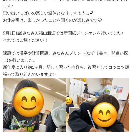
グ
で
ッ
ー
者
護
護
ます♪
思い出いっぱいの楽しい連休となりますように💕
ラ
の
お休み明け、楽しかったことを聞くのが楽しみです🤭
フ
ト・
ギ
者
者
5月1日(金)みなみん福山新涯では新聞紙ジャンケンを行いました♪
ム
流
募
事
ャ
ギ
ギ
それではご覧ください！
の
れ
集
業
ラ
課題では漢字や計算問題、みなみんプリント(なぞり書き、間違い探
ャ
ャ
し)を行いました。
公
新年度に入り約1ヶ月。新しく習った内容も、復習としてコツコツ頑
～
✨
所
リ
ラ
ラ
張って取り組んでいますよ✨
表
自
ー
リ
リ
己
ー
ー
評
価