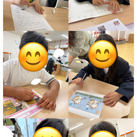
ア
ン
ケ
ー
ト・
自
己
評