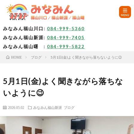
みなみん福山川口:
084-999-5360
みなみん福山新涯:
084-999-7405
HOM
みなみん福山曙 :
084-999-5822
ブログ
5月1日(金)よく聞きながら落ちないように😉
HOME
ご
挨
み
5月1日(金)よく聞きながら落ちな
いように😉
拶
な
～
2026.05.02
みなみん福山新涯
ブログ
み
み
🚙
ん
な
ア
✨