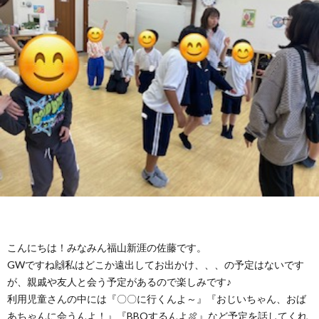
に
み
ク
オ
【公
つ
ん
セ
ー
表】
お
い
を
ス
プ
保
問
【福
て
利
🚙
ニ
護
い
山
【福
支
用
ン
者
合
川
山
【福
援
す
グ
ア
わ
口】
新
山
こんにちは！みなみん福山新涯の佐藤です。
プ
る
ス
ン
せ
保
涯】
曙】
GWですね🙌私はどこか遠出してお出かけ、、、の予定はないです
が、親戚や友人と会う予定があるので楽しみです♪
ロ
ま
タ
ケ
📞
護
保
保
利用児童さんの中には『〇〇に行くんよ～』『おじいちゃん、おば
あちゃんに会うんよ！』『BBQするんよ🍖』など予定を話してくれ