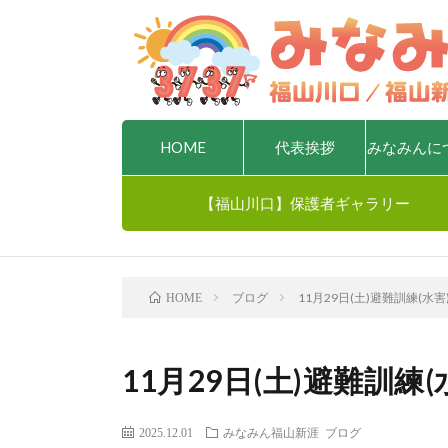
HOME
代表挨拶
みなみんに
【福山川口】保護者ギャラリー
ブログ
11月29日(土)避難訓練(水
HOME
11月29日(土)避難訓練
2025.12.01
みなみん福山新涯
ブログ