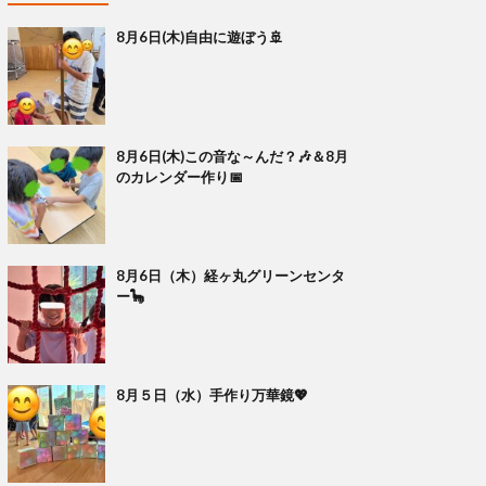
8月6日(木)自由に遊ぼう🚢
8月6日(木)この音な～んだ？🎶＆8月
のカレンダー作り📅
8月6日（木）経ヶ丸グリーンセンタ
ー🦕
8月５日（水）手作り万華鏡💖