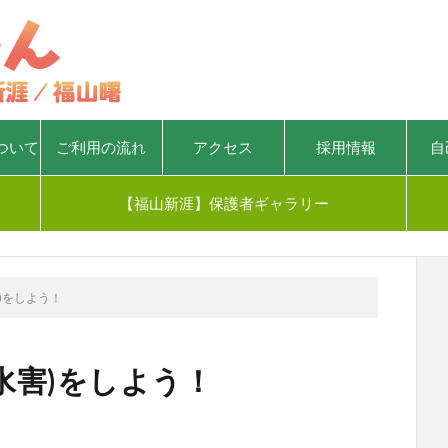
ついて
ご利用の流れ
アクセス
採用情報
自
【福山新涯】保護者ギャラリー
害)をしよう！
(水害)をしよう！