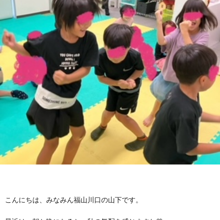
に
み
ク
オ
【公
つ
ん
セ
ー
表】
お
い
を
ス
プ
保
問
【福
て
利
🚙
ニ
護
い
山
【福
支
用
ン
者
合
川
山
【福
援
す
グ
ア
わ
口】
新
山
プ
る
ス
ン
せ
保
涯】
曙】
ロ
ま
こんにちは、みなみん福山川口の山下です。
タ
ケ
📞
護
保
保