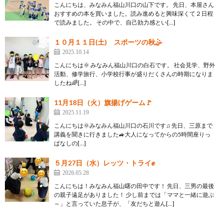
こんにちは、みなみん福山川口の山下です。 先日、本屋さん
おすすめの本を買いました。読み進めると興味深くて２日程
で読みました。 その中で、自己効力感とい[…]
１０月１１日(土) スポーツの秋🤹
2025.10.14
こんにちは🌞 みなみん福山川口の白石です。 社会見学、野外
活動、修学旅行、小学校行事が盛りだくさんの時期になりま
したね🌈[…]
11月18日（火）旗揚げゲーム🚩
2025.11.19
こんにちは🌞みなみん福山川口の石川です♫ 先日、三原まで
講義を聞きに行きました🚙大人になってからの5時間座りっ
ぱなしの[…]
５月27日（水）レッツ・トライ✊
2026.05.28
こんにちは！みなみん福山曙の田中です！ 先日、三男の最後
の親子遠足がありました！ 少し前までは「ママと一緒に遊ぶ
～」と言っていた息子が、「友だちと遊ん[…]