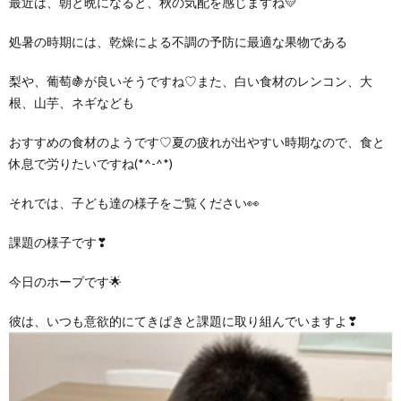
最近は、朝と晩になると、秋の気配を感じますね💛
グ
で
ッ
ー
者
護
護
処暑の時期には、乾燥による不調の予防に最適な果物である
ラ
の
フ
ト・
ギ
者
者
梨や、葡萄🍇が良いそうですね♡また、白い食材のレンコン、大
根、山芋、ネギなども
ム
流
募
事
ャ
ギ
ギ
おすすめの食材のようです♡夏の疲れが出やすい時期なので、食と
の
れ
集
業
ラ
ャ
ャ
休息で労りたいですね(*^-^*)
それでは、子ども達の様子をご覧ください👀
公
～
✨
所
リ
ラ
ラ
課題の様子です❣
表
自
ー
リ
リ
今日のホープです🌟
己
ー
ー
彼は、いつも意欲的にてきぱきと課題に取り組んでいますよ❣
評
価