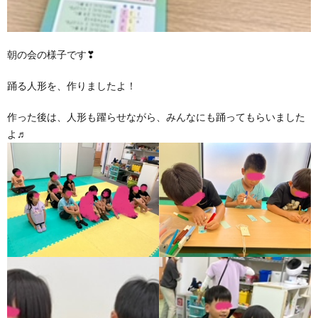
価
朝の会の様子です❣
統
踊る人形を、作りましたよ！
括
作った後は、人形も躍らせながら、みんなにも踊ってもらいました
よ♬
表