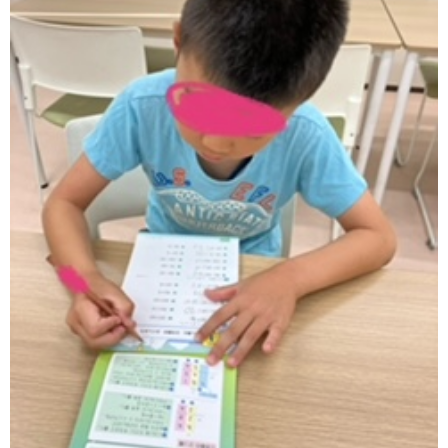
ア
ン
ケ
ー
ト・
自
己
評