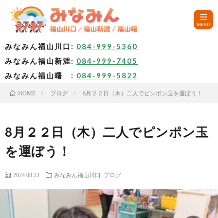
みなみん福山川口:
084-999-5360
みなみん福山新涯:
084-999-7405
HOM
みなみん福山曙 :
084-999-5822
ブログ
8月２２日（木）二人でピンポン玉を運ぼう！
HOME
ご
挨
み
8月２２日（木）二人でピンポン玉
を運ぼう！
拶
な
～
2024.08.23
みなみん福山川口
ブログ
み
み
🚙
ん
な
ア
✨