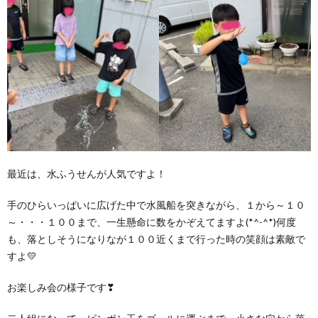
最近は、水ふうせんが人気ですよ！
手のひらいっぱいに広げた中で水風船を突きながら、１から～１０
～・・・１００まで、一生懸命に数をかぞえてますよ(*^-^*)何度
も、落としそうになりなが１００近くまで行った時の笑顔は素敵で
すよ💛
お楽しみ会の様子です❣