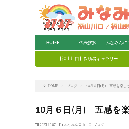
HOME
代表挨拶
みなみんに
【福山川口】保護者ギャラリー
ブログ
10月６日(月) 五感を楽し
HOME
10月６日(月) 五感を
2025.10.07
みなみん福山川口
ブログ