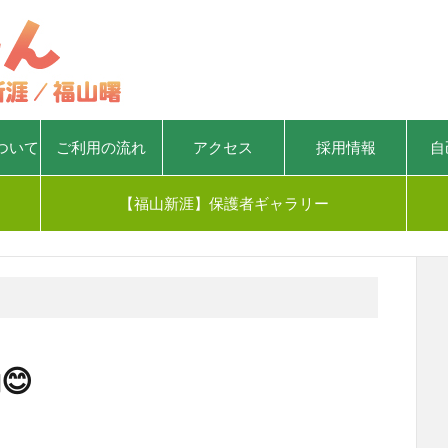
ついて
ご利用の流れ
アクセス
採用情報
自
【福山新涯】保護者ギャラリー
😊