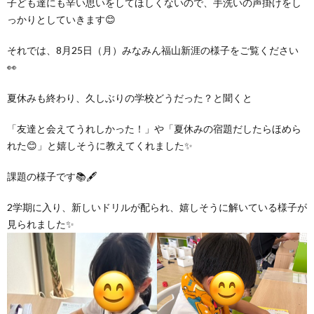
子ども達にも辛い思いをしてほしくないので、手洗いの声掛けをし
グ
で
ッ
ー
者
護
護
っかりとしていきます😊
ラ
の
フ
ト・
ギ
それでは、8月25日（月）みなみん福山新涯の様子をご覧ください
者
者
👀
ム
流
募
事
ャ
ギ
ギ
夏休みも終わり、久しぶりの学校どうだった？と聞くと
の
れ
集
業
ラ
ャ
ャ
「友達と会えてうれしかった！」や「夏休みの宿題だしたらほめら
れた😊」と嬉しそうに教えてくれました✨
公
～
✨
所
リ
ラ
ラ
課題の様子です📚🖋
表
自
ー
リ
リ
2学期に入り、新しいドリルが配られ、嬉しそうに解いている様子が
見られました✨
己
ー
ー
評
価