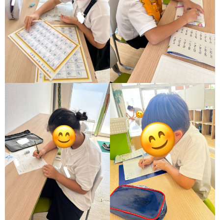
ア
ン
ケ
ー
ト・
自
己
評