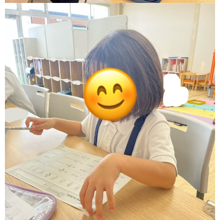
価
統
括
表