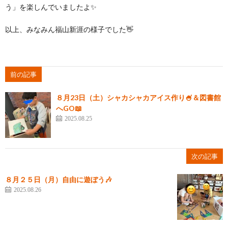
う」を楽しんでいましたよ✨
以上、みなみん福山新涯の様子でした👋
前の記事
８月23日（土）シャカシャカアイス作り🍧＆図書館
へGO📖
2025.08.25
次の記事
８月２５日（月）自由に遊ぼう🎶
2025.08.26