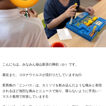
に
み
ク
オ
【公
つ
ん
セ
ー
表】
お
い
を
ス
プ
保
問
【福
て
利
🚙
ニ
護
い
山
【福
支
用
ン
者
合
川
山
【福
こんにちは。みなみん福山新涯の興梠（か）です。
援
す
グ
ア
わ
口】
新
山
最近また、コロナウイルスが流行りだしていますね💦
プ
る
ス
ン
せ
保
涯】
曙】
変異株の「ニンバス」は、カミソリを飲み込んだような痛みと表現
されるほど強烈な痛みとニュースで知り、罹らないように手洗い・
ロ
ま
マスク着用で対策しています💪
タ
ケ
📞
護
保
保