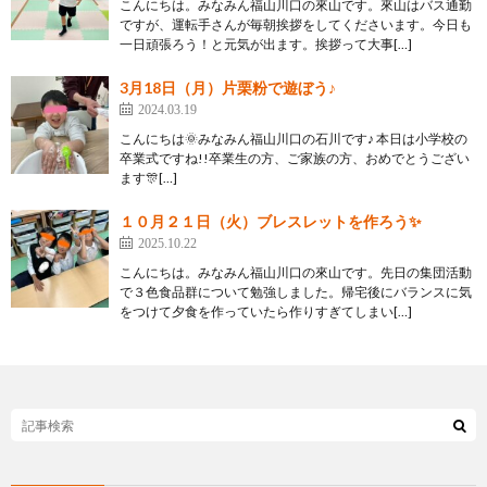
こんにちは。みなみん福山川口の來山です。來山はバス通勤
ですが、運転手さんが毎朝挨拶をしてくださいます。今日も
一日頑張ろう！と元気が出ます。挨拶って大事[…]
3月18日（月）片栗粉で遊ぼう♪
2024.03.19
こんにちは🌞みなみん福山川口の石川です♪ 本日は小学校の
卒業式ですね!!卒業生の方、ご家族の方、おめでとうござい
ます🎊[…]
１０月２１日（火）ブレスレットを作ろう✨
2025.10.22
こんにちは。みなみん福山川口の來山です。先日の集団活動
で３色食品群について勉強しました。帰宅後にバランスに気
をつけて夕食を作っていたら作りすぎてしまい[…]