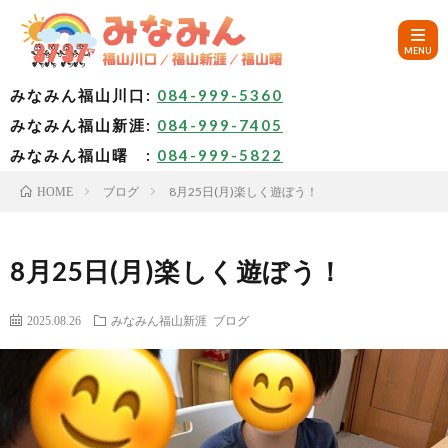
みなみん福山川口:
084-999-5360
みなみん福山新涯:
084-999-7405
HOM
みなみん福山曙 :
084-999-5822
ブログ
8月25日(月)楽しく遊ぼう！
HOME
ご
挨
み
8月25日(月)楽しく遊ぼう！
拶
な
～
2025.08.26
みなみん福山新涯
ブログ
み
み
🚙
ん
な
ア
✨