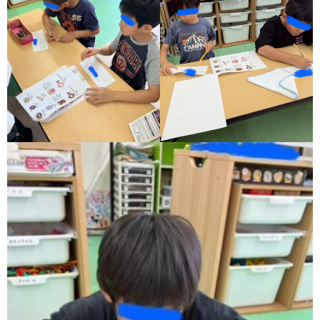
価
統
括
表