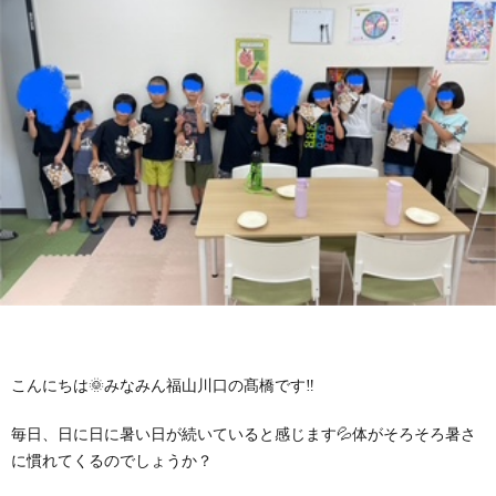
に
み
ク
オ
【公
つ
ん
セ
ー
表】
お
い
を
ス
プ
保
問
【福
て
利
🚙
ニ
護
い
山
【福
支
用
ン
者
合
川
山
【福
援
す
グ
ア
わ
口】
新
山
こんにちは🌞みなみん福山川口の髙橋です‼
プ
る
ス
ン
せ
保
涯】
曙】
毎日、日に日に暑い日が続いていると感じます💦体がそろそろ暑さ
ロ
ま
タ
ケ
📞
護
保
保
に慣れてくるのでしょうか？