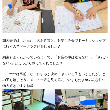
ア
ン
ケ
朝の会では、お出かけのお約束と、お楽しみ会でドーナツショップ
に行くのでドーナツ選びをしました🎵
ー
約束もよくわかっているようで、「お店の中は走らない‼」「さわが
ない×」としっかり教えてくれました☺
ト・
ドーナツは事前になににするか決めてきている子もいましたが、ど
自
の子も嬉しそうにメニュー表を見て選んでいましたよ🍩みんな甘い
物大好きですよね😋
己
評