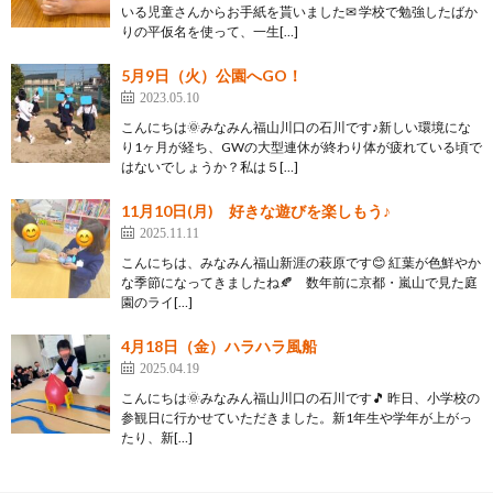
いる児童さんからお手紙を貰いました✉ 学校で勉強したばか
りの平仮名を使って、一生[…]
5月9日（火）公園へGO！
2023.05.10
こんにちは🌞みなみん福山川口の石川です♪新しい環境にな
り1ヶ月が経ち、GWの大型連休が終わり体が疲れている頃で
はないでしょうか？私は５[…]
11月10日(月) 好きな遊びを楽しもう♪
2025.11.11
こんにちは、みなみん福山新涯の萩原です😊 紅葉が色鮮やか
な季節になってきましたね🍂 数年前に京都・嵐山で見た庭
園のライ[…]
4月18日（金）ハラハラ風船
2025.04.19
こんにちは🌞みなみん福山川口の石川です🎵 昨日、小学校の
参観日に行かせていただきました。新1年生や学年が上がっ
たり、新[…]