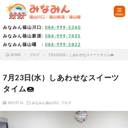
みなみん福山川口:
084-999-5360
みなみん福山新涯:
084-999-7405
HOM
みなみん福山曙 :
084-999-5822
ブログ
7月23日(水）しあわせなスイーツタイム🍩
HOME
ご
挨
み
7月23日(水）しあわせなスイーツ
タイム🍩
拶
な
～
2025.07.24
みなみん福山川口
ブログ
み
み
🚙
ん
な
ア
✨