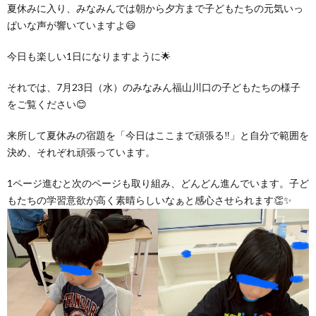
グ
夏休みに入り、みなみんでは朝から夕方まで子どもたちの元気いっ
で
ッ
ー
者
護
護
ぱいな声が響いていますよ😄
ラ
の
フ
ト・
ギ
者
者
今日も楽しい1日になりますように🌟
ム
流
募
事
それでは、7月23日（水）のみなみん福山川口の子どもたちの様子
ャ
ギ
ギ
をご覧ください😊
の
れ
集
業
ラ
ャ
ャ
来所して夏休みの宿題を「今日はここまで頑張る‼」と自分で範囲を
決め、それぞれ頑張っています。
公
～
✨
所
リ
ラ
ラ
1ページ進むと次のページも取り組み、どんどん進んでいます。子ど
表
もたちの学習意欲が高く素晴らしいなぁと感心させられます👏✨
自
ー
リ
リ
己
ー
ー
評
価