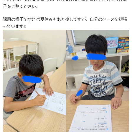
グ
で
ッ
ー
者
護
護
子をご覧ください。
課題の様子です(^-^)夏休みもあと少しですが、自分のペースで頑張
ラ
の
フ
ト・
ギ
者
者
っています‼
ム
流
募
事
ャ
ギ
ギ
の
れ
集
業
ラ
ャ
ャ
公
～
✨
所
リ
ラ
ラ
表
自
ー
リ
リ
己
ー
ー
評
価