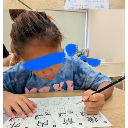
ア
ン
ケ
ー
ト・
自
己
評