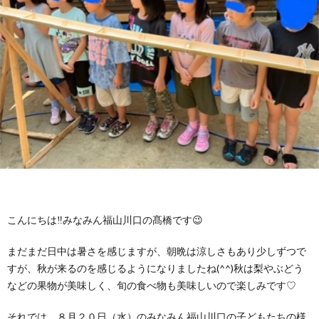
に
み
ク
オ
【公
つ
ん
セ
ー
表】
お
い
を
ス
プ
保
問
【福
て
利
🚙
ニ
護
い
山
【福
支
用
ン
者
合
川
山
【福
援
す
グ
ア
わ
口】
新
山
こんにちは‼みなみん福山川口の髙橋です😉
プ
る
まだまだ日中は暑さを感じますが、朝晩は涼しさもあり少しずつで
ス
ン
せ
保
涯】
曙】
すが、秋が来るのを感じるようになりましたね(^^)秋は梨やぶどう
などの果物が美味しく、旬の食べ物も美味しいので楽しみです♡
ロ
ま
タ
ケ
📞
護
保
保
それでは、８月２０日（水）のみなみん福山川口の子どもたちの様