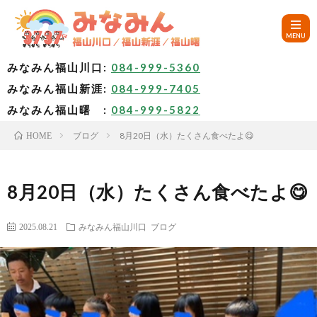
みなみん福山川口:
084-999-5360
みなみん福山新涯:
084-999-7405
HOM
みなみん福山曙 :
084-999-5822
ブログ
8月20日（水）たくさん食べたよ😋
HOME
ご
挨
み
8月20日（水）たくさん食べたよ😋
拶
な
～
2025.08.21
みなみん福山川口
ブログ
み
み
🚙
ん
な
ア
✨