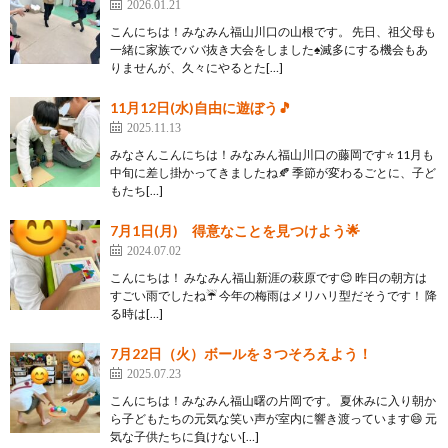
2026.01.21
こんにちは！みなみん福山川口の山根です。 先日、祖父母も
一緒に家族でババ抜き大会をしました♠滅多にする機会もあ
りませんが、久々にやるとた[…]
11月12日(水)自由に遊ぼう🎵
2025.11.13
みなさんこんにちは！みなみん福山川口の藤岡です⭐ 11月も
中旬に差し掛かってきましたね🍂 季節が変わるごとに、子ど
もたち[…]
7月1日(月) 得意なことを見つけよう🌟
2024.07.02
こんにちは！ みなみん福山新涯の萩原です😊 昨日の朝方は
すごい雨でしたね☔ 今年の梅雨はメリハリ型だそうです！ 降
る時は[…]
7月22日（火）ボールを３つそろえよう！
2025.07.23
こんにちは！みなみん福山曙の片岡です。 夏休みに入り朝か
ら子どもたちの元気な笑い声が室内に響き渡っています😄 元
気な子供たちに負けない[…]