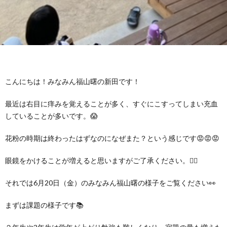
グ
で
ッ
ー
者
護
護
ラ
の
フ
ト・
ギ
者
者
ム
流
募
事
ャ
ギ
ギ
こんにちは！みなみん福山曙の新田です！
の
れ
集
業
ラ
ャ
ャ
最近は右目に痒みを覚えることが多く、すぐにこすってしまい充血
公
～
していることが多いです。😱
✨
所
リ
ラ
ラ
花粉の時期は終わったはずなのになぜまた？という感じです😡😡😡
表
自
ー
リ
リ
眼鏡をかけることが増えると思いますがご了承ください。🙇‍♂️
己
ー
ー
それでは6月20日（金）のみなみん福山曙の様子をご覧ください👀
評
まずは課題の様子です📚
価