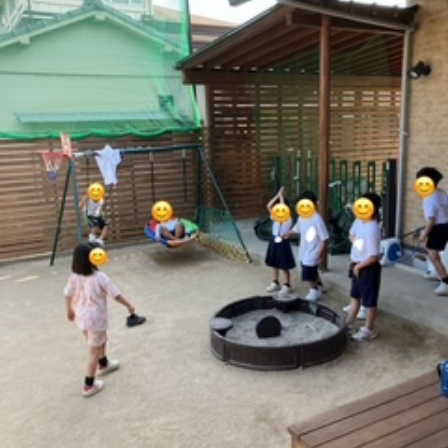
に
み
ク
オ
【公
つ
ん
セ
ー
表】
お
い
を
ス
プ
保
問
【福
て
利
🚙
ニ
護
い
山
【福
支
用
ン
者
合
川
山
【福
援
す
グ
ア
わ
口】
新
山
プ
る
ス
ン
せ
保
涯】
曙】
ロ
ま
タ
ケ
📞
護
保
保