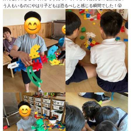
う人もいるのにやはり子どもは恐るべしと感じる瞬間でした！😤
価
統
括
表