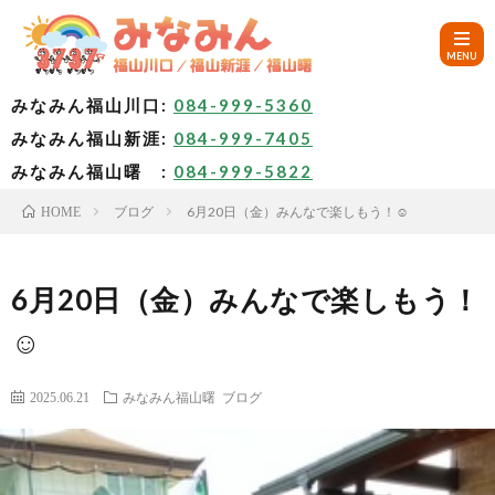
みなみん福山川口:
084-999-5360
みなみん福山新涯:
084-999-7405
HOM
みなみん福山曙 :
084-999-5822
ブログ
6月20日（金）みんなで楽しもう！☺️
HOME
ご
挨
み
6月20日（金）みんなで楽しもう！
☺️
拶
な
～
2025.06.21
みなみん福山曙
ブログ
み
み
🚙
ん
な
ア
✨