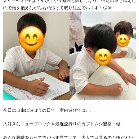
２年生や3年生は学年が上がり勉強も難しくなり、宿題の量も増えた
ので頭を抱えながらも頑張って取り組んでいます！🤔💭
ア
ン
ケ
ー
ト・
自
今日は自由に遊ぼうの日で、室内遊びでは、、、
己
大好きなニューブロックや最近流行りのカブトムシ観察！🧐
評
みんな興味をもって怖がらず見ていて、大人では見るのも嫌だとい