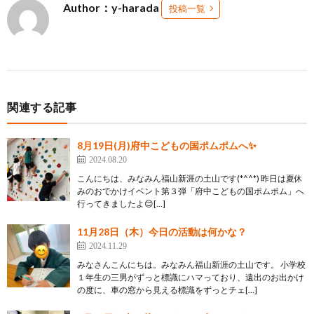
Author：y-harada
投稿一覧
関連する記事
8月19日(月)府中こどもの国ポムポムへ✨
2024.08.20
こんにちは、みなみん福山新涯の土山です(*^^*) 昨日は夏休
みのおでかけイベント第３弾「府中こどもの国ポムポム」へ
行ってきましたよ😊[…]
11月28日（木）今日の活動は何かな？
2024.11.29
みなさんこんにちは。みなみん福山新涯の土山です。 小学校
１年生の三男がずっと標識にハマっており、遠出のお出かけ
の度に、車の窓から見える標識をずっとチェ[…]