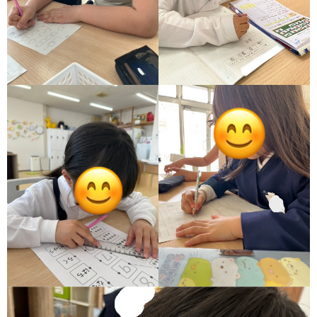
ア
ン
ケ
ー
ト・
自
己
評