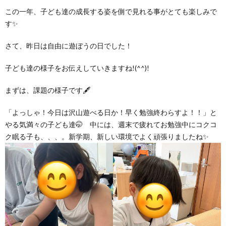
グ
で
ッ
ー
者
護
護
この一年、子ども達の成長する姿を側で見れる事がとても楽しみで
す✨
ラ
の
フ
ト・
ギ
者
者
さて、昨日は自由に遊ぼうの日でした！
ム
流
募
事
ャ
ギ
ギ
子ども達の様子をお伝えしていきますね!(^^)!
の
れ
集
業
まずは、課題の様子です🖋
ラ
ャ
ャ
「よっしゃ！今日は沢山遊べる日か！早く勉強終わらすよ！！」と
公
～
✨
所
リ
ラ
ラ
やる気満々の子ども達🤭 中には、週末で疲れてお勉強中にコクコ
ク眠る子も、、、。新学期、新しい環境でよく頑張りましたね✨
表
自
ー
リ
リ
己
ー
ー
評
価