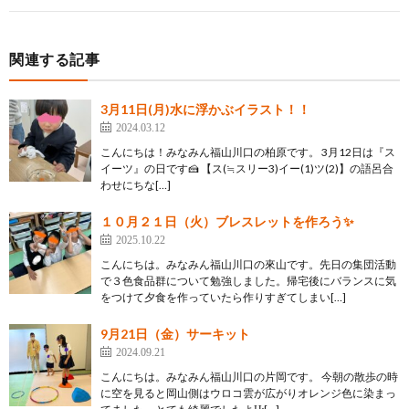
関連する記事
3月11日(月)水に浮かぶイラスト！！
2024.03.12
こんにちは！みなみん福山川口の柏原です。 3月12日は『ス
イーツ』の日です🍰 【ス(≒スリー3)イー(1)ツ(2)】の語呂合
わせにちな[…]
１０月２１日（火）ブレスレットを作ろう✨
2025.10.22
こんにちは。みなみん福山川口の來山です。先日の集団活動
で３色食品群について勉強しました。帰宅後にバランスに気
をつけて夕食を作っていたら作りすぎてしまい[…]
9月21日（金）サーキット
2024.09.21
こんにちは。みなみん福山川口の片岡です。 今朝の散歩の時
に空を見ると岡山側はウロコ雲が広がりオレンジ色に染まっ