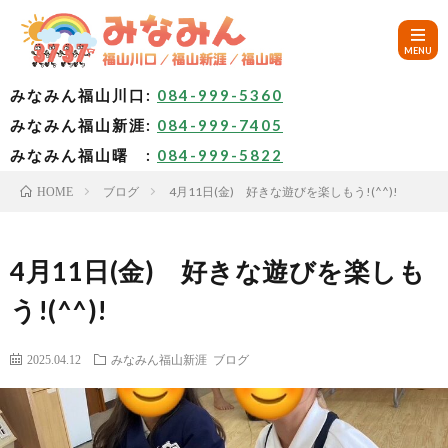
みなみん福山川口:
084-999-5360
みなみん福山新涯:
084-999-7405
HOM
みなみん福山曙 :
084-999-5822
ブログ
4月11日(金) 好きな遊びを楽しもう!(^^)!
HOME
ご
挨
み
4月11日(金) 好きな遊びを楽しも
う!(^^)!
拶
な
～
2025.04.12
みなみん福山新涯
ブログ
み
み
🚙
ん
な
ア
✨