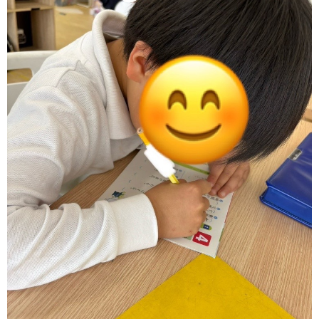
価
統
括
表