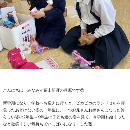
に
み
ク
オ
【公
つ
ん
セ
ー
表】
お
い
を
ス
プ
保
問
【福
て
利
🚙
ニ
護
い
山
【福
支
用
ン
者
合
川
山
【福
援
す
グ
ア
わ
口】
新
山
こんにちは、みなみん福山新涯の萩原です😊
プ
る
ス
新学期になり、学校へお迎えに行くと、ピカピカのランドセルを背
ン
せ
保
涯】
曙】
負ったあどけない姿の一年生に、一つお兄さんお姉さんになった誇
らしい姿の2年生～6年生の子ども達の姿を見て、今学期も始まった
ロ
ま
タ
ケ
📞
護
保
保
なと微笑ましい気持ちでいっぱいになりました🥰