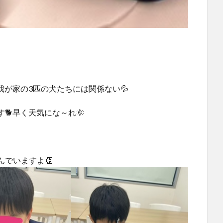
が家の3匹の犬たちには関係ない💦
🐕早く天気にな～れ🌞
んでいますよ👏