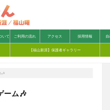
ついて
ご利用の流れ
アクセス
採用情報
自
【福山新涯】保護者ギャラリー
🎶
ーム🎶