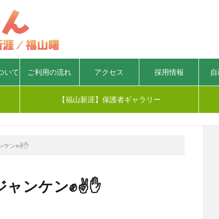
ついて
ご利用の流れ
アクセス
採用情報
自
【福山新涯】保護者ギャラリー
ンケン✊✌✋
ジャンケン✊✌✋