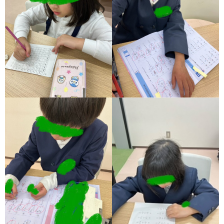
ア
ン
ケ
ー
ト・
自
己
評