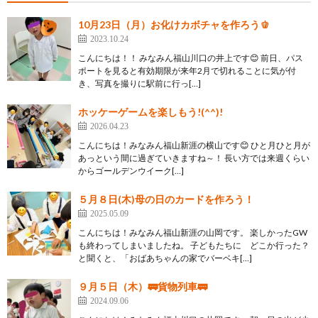
10月23日（月）お化けカボチャを作ろう🫑
2023.10.24
こんにちは！！ みなみん福山川口の井上です😊 前日、パス
ポートを見ると有効期限が来年2月で切れることに気が付
き、写真を撮りに駅前に行っ[…]
ホッケーゲームを楽しもう!(^^)!
2026.04.23
こんにちは！みなみん福山新涯の横山です😊 ひと月ひと月が
あっという間に過ぎていきますね～！ 長い方では来週くらい
からゴールデンウイーク[…]
５月８日(木)母の日のカードを作ろう！
2025.05.09
こんにちは！みなみん福山新涯の山岡です。 楽しかったGW
も終わってしまいましたね。 子どもたちに どこか行った？
と聞くと、「おばあちゃんの家でバーベキ[…]
９月５日（木）🚃貨物列車🚃
2024.09.06