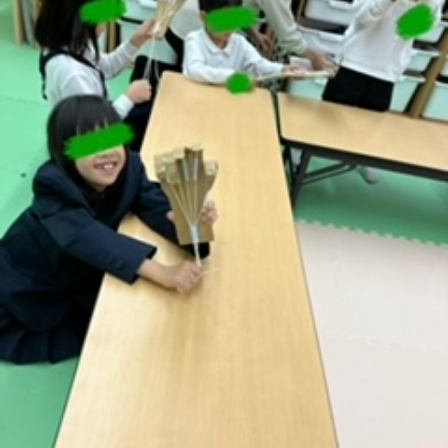
に
み
ク
オ
【公
つ
ん
セ
ー
表】
お
い
を
ス
プ
保
問
【福
て
利
🚙
ニ
護
い
山
【福
支
用
ン
者
合
川
山
【福
援
す
グ
ア
わ
口】
新
山
プ
る
ス
ン
せ
保
涯】
曙】
ロ
ま
タ
ケ
📞
護
保
保