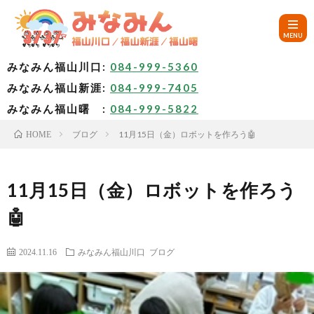
みなみん福山川口:
084-999-5360
みなみん福山新涯:
084-999-7405
HOM
みなみん福山曙 :
084-999-5822
ブログ
11月15日（金）ロボットを作ろう🤖
HOME
ご
挨
み
11月15日（金）ロボットを作ろう
🤖
拶
な
～
2024.11.16
みなみん福山川口
ブログ
み
み
🚙
ん
な
ア
✨