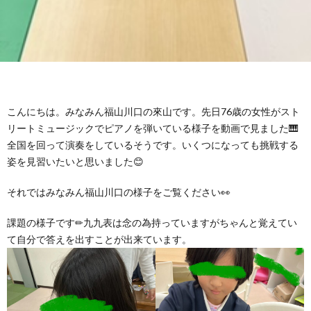
グ
で
ッ
ー
者
護
護
ラ
の
フ
ト・
ギ
者
者
ム
流
募
事
ャ
ギ
ギ
こんにちは。みなみん福山川口の來山です。先日76歳の女性がスト
の
れ
集
業
ラ
ャ
ャ
リートミュージックでピアノを弾いている様子を動画で見ました🎹
全国を回って演奏をしているそうです。いくつになっても挑戦する
公
～
✨
所
リ
姿を見習いたいと思いました😊
ラ
ラ
それではみなみん福山川口の様子をご覧ください👀
表
自
ー
リ
リ
課題の様子です✏九九表は念の為持っていますがちゃんと覚えてい
己
ー
ー
て自分で答えを出すことが出来ています。
評
価