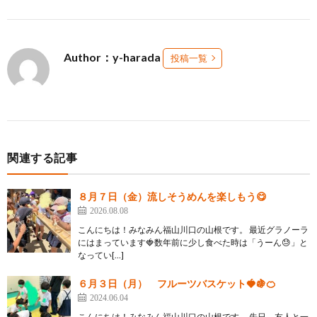
Author：y-harada
投稿一覧
関連する記事
８月７日（金）流しそうめんを楽しもう😋
2026.08.08
こんにちは！みなみん福山川口の山根です。 最近グラノーラ
にはまっています🍓数年前に少し食べた時は「うーん😓」と
なってい[…]
６月３日（月） フルーツバスケット🍓🍇🍊
2024.06.04
こんにちは！みなみん福山川口の山根です。 先日、友人と一