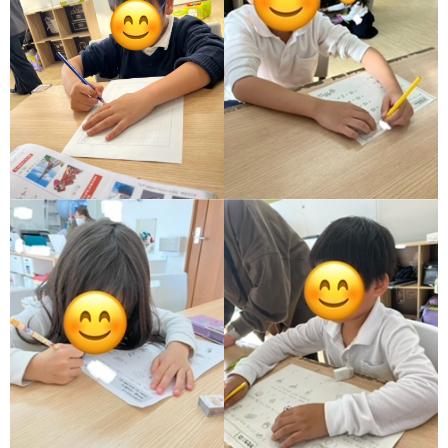
ア
ン
ケ
ー
ト・
自
己
評