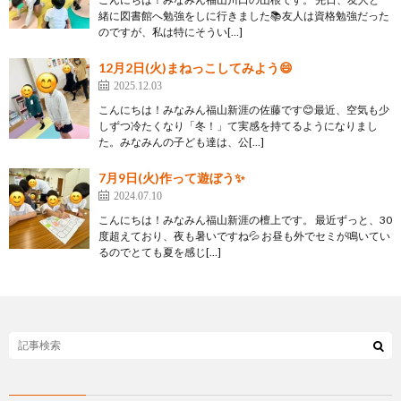
緒に図書館へ勉強をしに行きました📚友人は資格勉強だった
のですが、私は特にそうい[…]
12月2日(火)まねっこしてみよう😄
2025.12.03
こんにちは！みなみん福山新涯の佐藤です😊最近、空気も少
しずつ冷たくなり「冬！」て実感を持てるようになりまし
た。みなみんの子ども達は、公[…]
7月9日(火)作って遊ぼう✨
2024.07.10
こんにちは！みなみん福山新涯の檀上です。 最近ずっと、30
度超えており、夜も暑いですね💦 お昼も外でセミが鳴いてい
るのでとても夏を感じ[…]