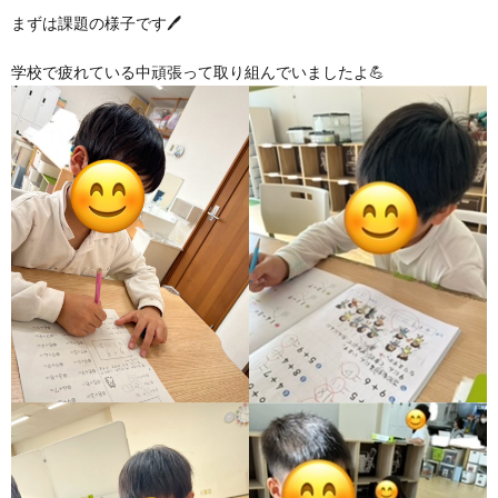
グ
で
ッ
ー
者
護
護
まずは課題の様子です🖊️
学校で疲れている中頑張って取り組んでいましたよ💪
ラ
の
フ
ト・
ギ
者
者
ム
流
募
事
ャ
ギ
ギ
の
れ
集
業
ラ
ャ
ャ
公
～
✨
所
リ
ラ
ラ
表
自
ー
リ
リ
己
ー
ー
評
価