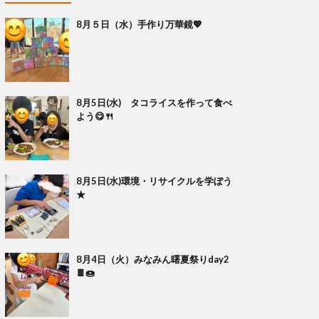
8月５日（水）手作り万華鏡💖
8月5日(水) タコライスを作って食べ
よう😋🍴
8月5日(水)環境・リサイクルを学ぼう
★
8月4日（火）みなみん曙夏祭りday2
🍫🍩