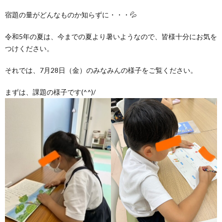
宿題の量がどんなものか知らずに・・・💦
ア
令和5年の夏は、今までの夏より暑いようなので、皆様十分にお気を
つけください。
ン
それでは、7月28日（金）のみなみんの様子をご覧ください。
ケ
まずは、課題の様子です(^^)/
ー
ト・
自
己
評