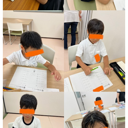
価
統
括
表