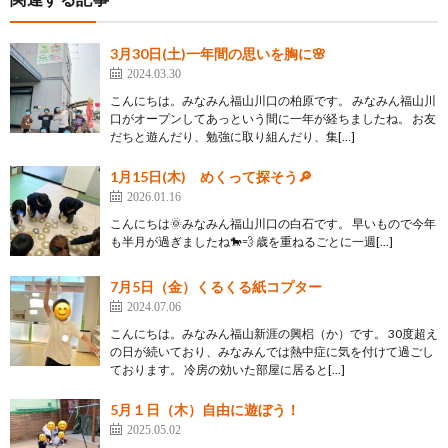
3月30日(土)一年間の思いを胸に🌸
2024.03.30
こんにちは。みなみん福山川口の柏原です。 みなみん福山川
口がオープンしてあっという間に一年が経ちましたね。 お友
だちと遊んだり、勉強に取り組んだり、集[…]
1月15日(木) めくって探そう🔎
2026.01.16
こんにちは🌞みなみん福山川口の白石です。 早いもので今年
も半月が過ぎましたね🐎💨 歳を重ねるごとに一週[…]
7月5日（金）くるくる紙コプター
2024.07.06
こんにちは。みなみん福山新涯の興梠（か）です。 30度超え
の日が続いており、みなみんでは熱中症に気を付けて過ごし
ております。 冷房の効いた部屋に居ると[…]
5月１日（木）自由に遊ぼう！
2025.05.02