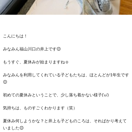
グ
で
ッ
ー
者
護
護
ラ
の
フ
ト・
ギ
者
者
ム
流
募
こんにちは！
事
ャ
ギ
ギ
みなみん福山川口の井上です😊
の
れ
集
業
ラ
ャ
ャ
もうすぐ、夏休みが始まりますね☺
公
～
✨
所
リ
ラ
ラ
みなみんを利用してくれている子どもたちは、ほとんどが1年生です
😊
表
自
ー
リ
リ
初めての夏休みということで、少し落ち着かない様子(‘ω’)
己
ー
ー
気持ちは、ものすごくわかります（笑）
評
夏休み何しようかな？と井上も子どものころは、そればかり考えて
いました😊
価