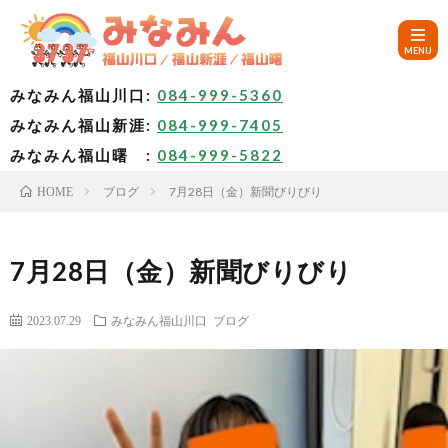
みなみん福山川口:
084-999-5360
みなみん福山新涯:
084-999-7405
HOM
みなみん福山曙 :
084-999-5822
ブログ
7月28日（金）新聞びりびり
HOME
ご
挨
み
7月28日（金）新聞びりびり
拶
な
～
2023.07.29
みなみん福山川口
ブログ
み
み
🚙
ん
な
ア
✨