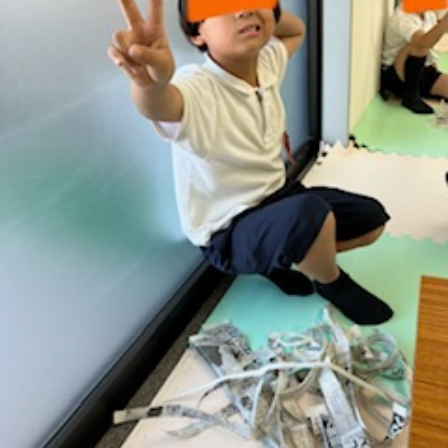
に
み
ク
オ
【公
つ
ん
セ
ー
表】
お
い
を
ス
プ
保
問
【福
て
利
🚙
ニ
護
い
山
【福
支
用
ン
者
合
川
山
【福
援
す
グ
ア
わ
口】
新
山
プ
る
ス
ン
せ
保
涯】
曙】
ロ
ま
タ
ケ
📞
護
保
保