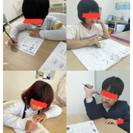
ア
ン
ケ
ー
ト・
自
己
評