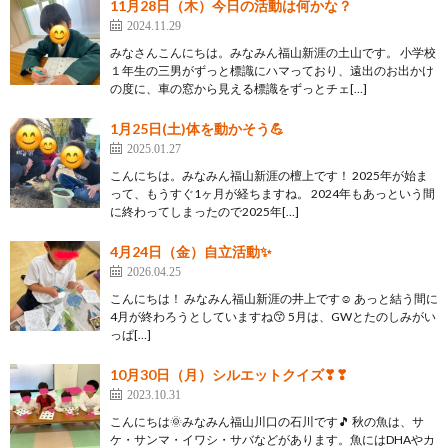
11月28日（木）今日の活動は何かな？
2024.11.29
みなさんこんにちは。みなみん福山新涯の土山です。 小学校
１年生の三男がずっと標識にハマっており、遠出のお出かけ
の度に、車の窓から見える標識をずっとチェ[…]
1月25日(土)体を動かそう💪
2025.01.27
こんにちは。みなみん福山新涯の檀上です！ 2025年が始ま
って、もうすぐ1ヶ月が経ちますね。 2024年もあっという間
に終わってしまったので2025年[…]
4月24日（金）自立活動✨
2026.04.25
こんにちは！ みなみん福山新涯の井上です☺ あっと結う間に
4月が終わろうとしていますね😙 5月は、GWとたのしみがい
っぱ[…]
10月30日（月）シルエットクイズ❣❣
2023.10.31
こんにちは🌞みなみん福山川口の石川です🎵 秋の魚は、サ
ケ・サンマ・イワシ・サバなどがあります。魚にはDHAやカ