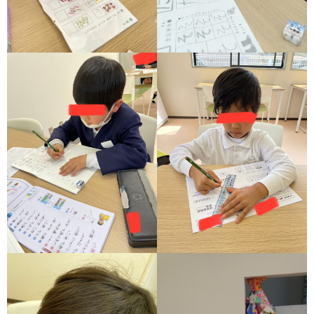
価
統
括
表