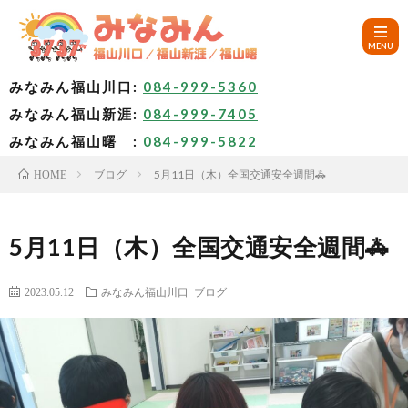
みなみん福山川口:
084-999-5360
みなみん福山新涯:
084-999-7405
HOM
みなみん福山曙 :
084-999-5822
ブログ
5月11日（木）全国交通安全週間🚓
HOME
ご
挨
み
5月11日（木）全国交通安全週間🚓
拶
な
～
2023.05.12
みなみん福山川口
ブログ
み
み
🚙
ん
な
ア
✨