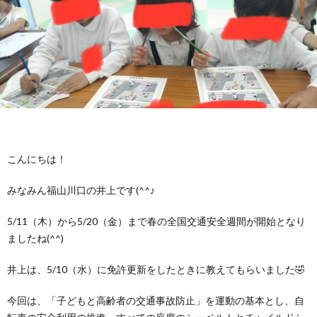
に
み
ク
オ
【公
つ
ん
セ
ー
表】
お
い
を
ス
プ
保
問
【福
て
利
🚙
ニ
護
い
山
【福
こんにちは！
支
用
ン
者
合
川
山
【福
みなみん福山川口の井上です(^^♪
援
す
グ
ア
わ
口】
新
山
5/11（木）から5/20（金）まで春の全国交通安全週間が開始となり
ましたね(^^)
プ
る
ス
ン
せ
保
涯】
曙】
井上は、5/10（水）に免許更新をしたときに教えてもらいました🤣
ロ
ま
タ
ケ
📞
護
保
保
今回は、「子どもと高齢者の交通事故防止」を運動の基本とし、自