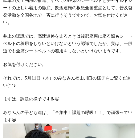
転車の安全利用の推進、すべての座席のシーベルトとチャイルドシ
グ
で
ッ
ー
者
護
護
ートの正しい着用の徹底、飲酒運転の根絶全国重点として、普及啓
発活動を全国各地で一斉に行うそうですので、お気を付けくださ
ラ
の
フ
ト・
ギ
者
い。
者
井上の認識では、高速道路を走るときは後部座席に座る際もシート
ム
流
募
事
ャ
ギ
ギ
ベルトの着用をしないといけないという認識でしたが、実は、一般
道でも全席シートベルトの着用をしないといけないようです。
の
れ
集
業
ラ
ャ
ャ
お気を付けください。
公
～
✨
所
リ
ラ
ラ
それでは、5月11日（木）のみなみん福山川口の様子をご覧くださ
い(^^♪
表
自
ー
リ
リ
まずは、課題の様子です📝😝
己
ー
ー
みなみんの子ども達は、「全集中！課題の呼吸！！」で頑張ってい
ます😍
評
価