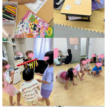
価
統
括
表