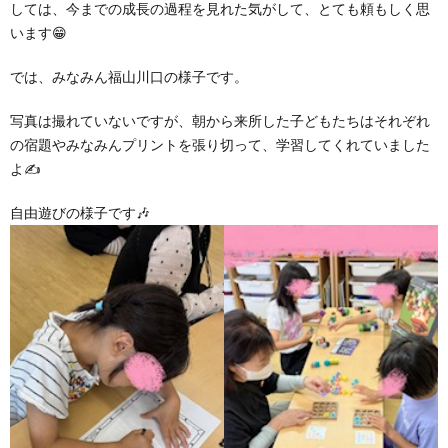
しては、今までの成長の過程を見れた気がして、とても頼もしく思
います😁
ア
では、みなみん福山川口の様子です。
ン
写真は撮れていないですが、朝から来所した子どもたちはそれぞれ
の宿題やみなみんプリントを張り切って、学習してくれていました
ケ
よ✍
自由遊びの様子です🎶
ー
ト・
自
己
評