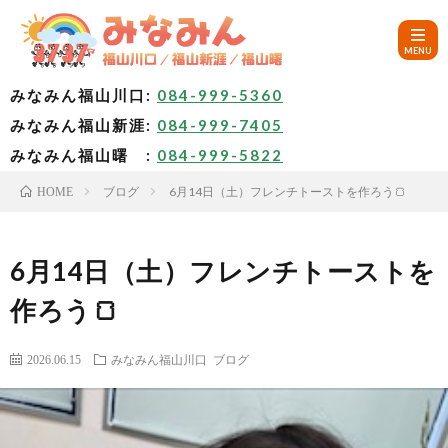
みなみん福山川口:
084-999-5360
みなみん福山新涯:
084-999-7405
HOM
みなみん福山曙 :
084-999-5822
ブログ
6月14日（土）フレンチトーストを作ろう🍞
HOME
ご
挨
み
6月14日（土）フレンチトーストを
作ろう🍞
拶
な
～
2026.06.15
みなみん福山川口
ブログ
み
み
🚙
ん
な
ア
✨