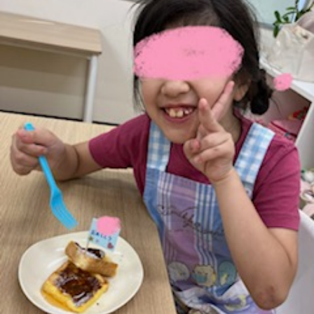
に
み
ク
オ
【公
つ
ん
セ
ー
表】
お
い
を
ス
プ
保
問
【福
て
利
🚙
ニ
護
い
山
【福
支
用
ン
者
合
川
山
【福
援
す
グ
ア
わ
口】
新
山
プ
る
ス
ン
せ
保
涯】
曙】
ロ
ま
タ
ケ
📞
護
保
保