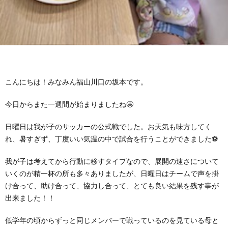
グ
で
ッ
ー
者
護
護
ラ
の
フ
ト・
ギ
者
者
ム
流
募
事
ャ
ギ
ギ
こんにちは！みなみん福山川口の坂本です。
の
れ
集
業
ラ
ャ
ャ
今日からまた一週間が始まりましたね🤩
公
～
✨
所
リ
ラ
ラ
日曜日は我が子のサッカーの公式戦でした。お天気も味方してく
れ、暑すぎず、丁度いい気温の中で試合を行うことができました⚽
表
自
ー
リ
リ
我が子は考えてから行動に移すタイプなので、展開の速さについて
己
いくのが精一杯の所も多々ありましたが、日曜日はチームで声を掛
ー
ー
け合って、助け合って、協力し合って、とても良い結果を残す事が
出来ました！！
評
低学年の頃からずっと同じメンバーで戦っているのを見ている母と
価