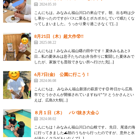
2024.05.10
こんにちは。みなみん福山川口の來山です。朝、出る時は少
し寒かったのですがバスに乗るとポカポカしていて眠たくな
ってしまいました。うっかり乗り過ごさなくて[…]
8月21日（木）超大作😲‼️
2025.08.22
こんにちは！みなみん福山曙の田中です！ 夏休みもあと3
日… 私の夏休みは息子たちのお弁当作りに奮闘した夏休みで
したが、家族でも普段できない所へ行けた充[…]
6月7日(金) 公園に行こう！
2024.06.08
こんにちは、 みなみん福山新涯の萩原です😊 昨日から広島
市でとうかさんが開催されていますね!(^^)! とうかさんとい
えば、広島3大祭[…]
８月１日（木） ババ抜き大会♤
2024.08.02
こんにちは！みなみん福山川口の山根です。 先日、尾道の海
に行ってきました🌊朝のうちから行ったのですが、意外と水
が冷たくクラゲもいなくて[…]