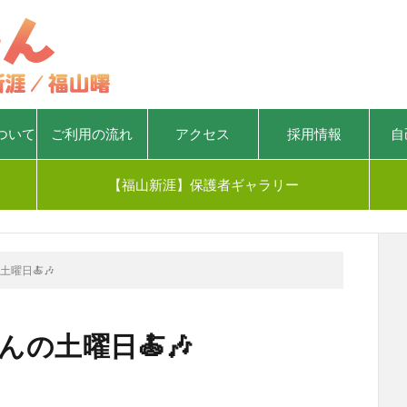
ついて
ご利用の流れ
アクセス
採用情報
自
【福山新涯】保護者ギャラリー
土曜日🍝🎶
んの土曜日🍝🎶