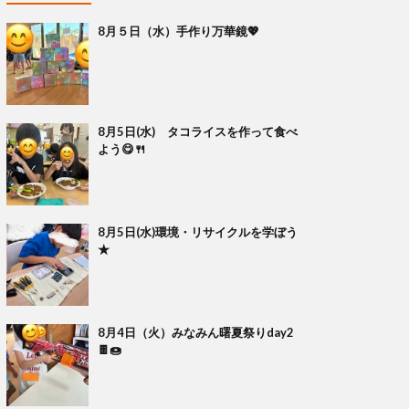
8月５日（水）手作り万華鏡💖
8月5日(水) タコライスを作って食べ
よう😋🍴
8月5日(水)環境・リサイクルを学ぼう
★
8月4日（火）みなみん曙夏祭りday2
🍫🍩