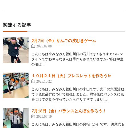
関連する記事
2月7日（金）りんごの皮むきゲーム
2025.02.08
こんにちは🌞みなみん福山川口の石川です♪ もうすぐバレン
タインですね🍫みなさんは手作りされていますか??私は学生
の頃は[…]
１０月２１日（火）ブレスレットを作ろう✨
2025.10.22
こんにちは。みなみん福山川口の來山です。先日の集団活動
で３色食品群について勉強しました。帰宅後にバランスに気
をつけて夕食を作っていたら作りすぎてしまい[…]
7月18日（金）バランスとんぼを作ろう！
2025.07.19
こんにちは。みなみん福山川口の興梠（か）です。 終業式も