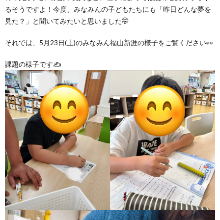
グ
で
ッ
ー
者
護
護
るそうですよ！今度、みなみんの子どもたちにも「昨日どんな夢を
見た？」と聞いてみたいと思いました🤭
ラ
の
フ
ト・
ギ
者
者
それでは、5月23日(土)のみなみん福山新涯の様子をご覧ください👀
ム
流
募
事
ャ
ギ
ギ
課題の様子です✍
の
れ
集
業
ラ
ャ
ャ
公
～
✨
所
リ
ラ
ラ
表
自
ー
リ
リ
己
ー
ー
評
価