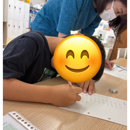
ア
ン
ケ
ー
ト・
自
己
評