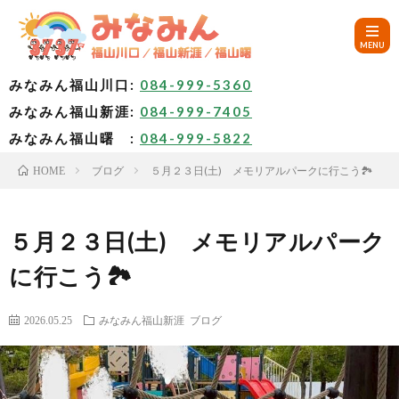
みなみん福山川口:
084-999-5360
みなみん福山新涯:
084-999-7405
HOM
みなみん福山曙 :
084-999-5822
ブログ
５月２３日(土) メモリアルパークに行こう🏞
HOME
ご
挨
み
５月２３日(土) メモリアルパーク
に行こう🏞
拶
な
～
2026.05.25
みなみん福山新涯
ブログ
み
み
🚙
ん
な
ア
✨