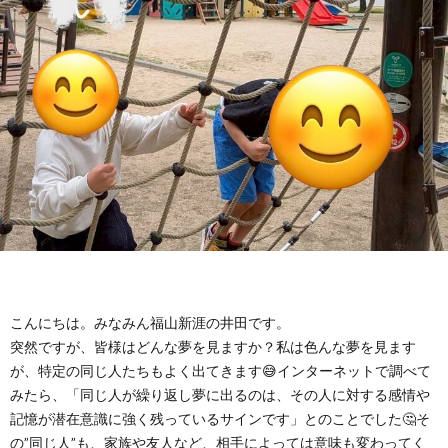
に
み
ク
オ
【公
つ
ん
セ
ー
表】
お
い
を
ス
プ
保
問
【福
て
利
🚙
ニ
護
い
山
【福
支
用
ン
者
合
川
山
【福
援
す
グ
ア
わ
口】
新
山
こんにちは。みなみん福山新涯の井田です。
突然ですが、皆様はどんな夢を見ますか？私は色んな夢を見ます
プ
る
ス
ン
せ
保
涯】
曙】
が、特定の同じ人たちもよく出てきます😅インターネットで調べて
みたら、「同じ人が繰り返し夢に出るのは、その人に対する感情や
ロ
ま
タ
ケ
📞
護
保
保
記憶が潜在意識に強く残っているサインです」とのことでした🤔そ
の”同じ人”も、家族や友人など、相手によっては意味も変わってく