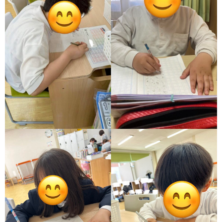
ア
ン
ケ
ー
ト・
自
己
評