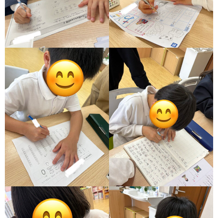
価
統
括
表