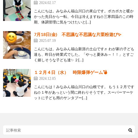
2024.02.17
こんにちは。みなみん福山川口の來山です。ポカポカと暖か
かった先日から一転、今日は冷えますね⛄三寒四温のこの時
期、体調管理に気をつけたいと[…]
7月18日(金) 不思議な不思議な片栗粉遊び✨
2025.07.19
こんにちは。みなみん福山新涯の土山です♬ わが家の子ども
達も、昨日が終業式でした。「やっと夏休み～！！」とすご
く嬉しそうな子ども達✨ ２[…]
１２月４日（水） 時限爆弾ゲーム💣
2024.12.05
こんにちは！みなみん福山川口の山根です。 もう１２月です
ね⛄１年があっという間に終わりそうです。スーパーマーケ
ットに子ども用のサンタブー[…]