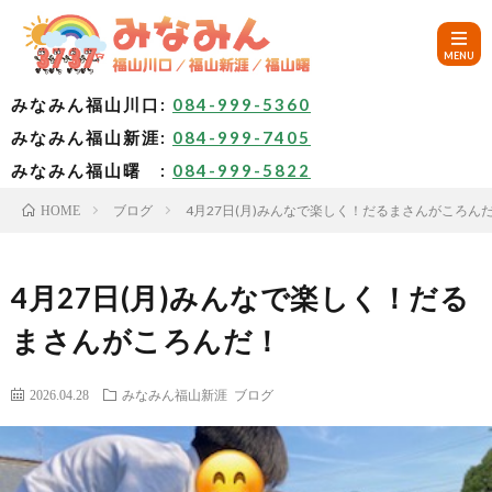
みなみん福山川口:
084-999-5360
みなみん福山新涯:
084-999-7405
HOM
みなみん福山曙 :
084-999-5822
ブログ
4月27日(月)みんなで楽しく！だるまさんがころん
HOME
ご
挨
み
4月27日(月)みんなで楽しく！だる
まさんがころんだ！
拶
な
～
2026.04.28
みなみん福山新涯
ブログ
み
み
🚙
ん
な
ア
✨