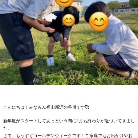
に
み
ク
オ
【公
つ
ん
セ
ー
表】
お
い
を
ス
プ
保
問
【福
て
利
🚙
ニ
護
い
山
【福
支
用
ン
者
合
川
山
【福
援
す
グ
ア
わ
口】
新
山
こんにちは！みなみん福山新涯の谷川です🥰
プ
る
ス
ン
せ
保
涯】
曙】
新年度がスタートしてあっという間に4月も終わりが近づいてきまし
ロ
ま
タ
ケ
📞
護
保
保
た。
さて、もうすぐゴールデンウィークです！ご家庭でもお出かけやお