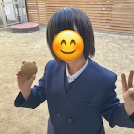
に
み
ク
オ
【公
つ
ん
セ
ー
表】
お
い
を
ス
プ
保
問
【福
て
利
🚙
ニ
護
い
山
【福
支
用
ン
者
合
川
山
【福
援
す
グ
ア
わ
口】
新
山
プ
る
ス
ン
せ
保
涯】
曙】
ロ
ま
タ
ケ
📞
護
保
保