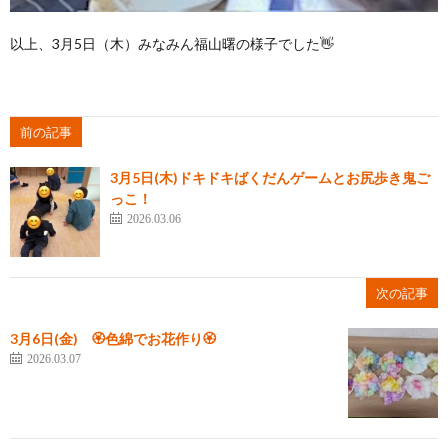
以上、3月5日（木）みなみん福山曙の様子でした👋
前の記事
3月5日(木)ドキドキばくだんゲームとお尻歩き鬼ご
っこ！
2026.03.06
次の記事
3月6日(金) 🏵️色綿でお花作り🏵️
2026.03.07