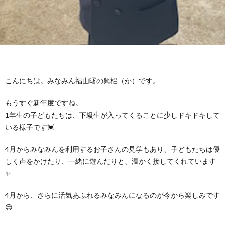
グ
で
ッ
ー
者
護
護
ラ
の
フ
ト・
ギ
者
者
ム
流
募
事
ャ
ギ
ギ
こんにちは。みなみん福山曙の興梠（か）です。
の
れ
集
業
ラ
ャ
ャ
もうすぐ新年度ですね。
公
～
1年生の子どもたちは、下級生が入ってくることに少しドキドキして
✨
所
リ
ラ
ラ
いる様子です💓
表
自
ー
リ
リ
4月からみなみんを利用するお子さんの見学もあり、子どもたちは優
しく声をかけたり、一緒に遊んだりと、温かく接してくれています
己
ー
ー
✨
4月から、さらに活気あふれるみなみんになるのが今から楽しみです
評
😊
価