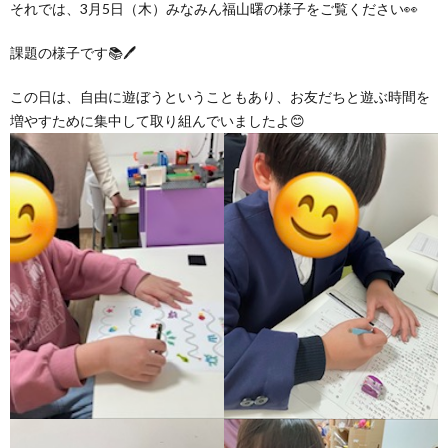
それでは、3月5日（木）みなみん福山曙の様子をご覧ください👀
ア
課題の様子です📚🖊
この日は、自由に遊ぼうということもあり、お友だちと遊ぶ時間を
ン
増やすために集中して取り組んでいましたよ😊
ケ
ー
ト・
自
己
評