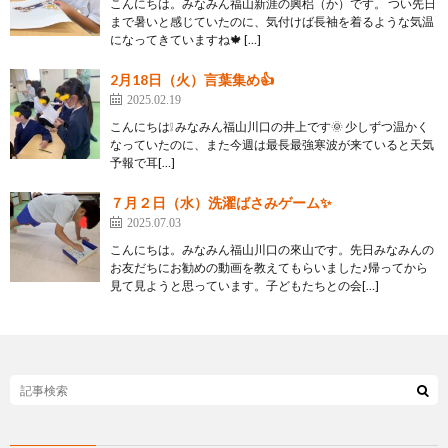
こんにちは。みなみん福山新涯の興梠（か）です。 つい先日
まで暑いと感じていたのに、気付けば長袖を着るような気温
になってきていますね🍁 […]
2月18日（火）言葉集め👍
2025.02.19
こんにちは❕ みなみん福山川口の井上です🌞 少しずつ温かく
なっていたのに、また今週は最長最強寒波が来ていると天気
予報で耳[…]
７月２日（水）洗濯ばさみゲーム✨
2025.07.03
こんにちは。みなみん福山川口の來山です。先日みなみんの
お友だちにお勧めの動画を教えてもらいました♪帰ってから
見て見ようと思っています。子どもたちとの会[…]