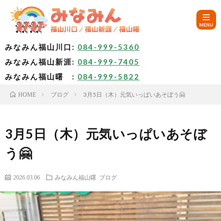
みなみん福山川口:
084-999-5360
みなみん福山新涯:
084-999-7405
HOM
みなみん福山曙 :
084-999-5822
ブログ
3月5日（木）元気いっぱいあそぼう🤗
HOME
ご
挨
み
3月5日（木）元気いっぱいあそぼ
う🤗
拶
な
～
2026.03.06
みなみん福山曙
ブログ
み
み
🚙
ん
な
ア
✨