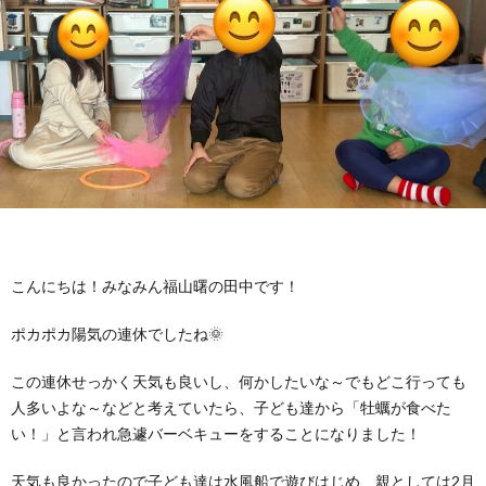
に
み
ク
オ
【公
つ
ん
セ
ー
表】
お
い
を
ス
プ
保
問
【福
て
利
🚙
ニ
護
い
山
【福
支
用
ン
者
合
川
山
【福
こんにちは！みなみん福山曙の田中です！
援
す
グ
ア
わ
口】
新
山
ポカポカ陽気の連休でしたね🌞
プ
この連休せっかく天気も良いし、何かしたいな～でもどこ行っても
る
ス
ン
せ
保
涯】
曙】
人多いよな～などと考えていたら、子ども達から「牡蠣が食べた
い！」と言われ急遽バーベキューをすることになりました！
ロ
ま
タ
ケ
📞
護
保
保
天気も良かったので子ども達は水風船で遊びはじめ、親としては2月