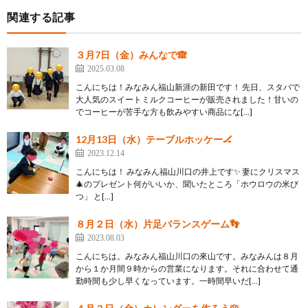
関連する記事
３月7日（金）みんなで🙈
2025.03.08
こんにちは！みなみん福山新涯の新田です！ 先日、スタバで
大人気のスイートミルクコーヒーが販売されました！甘いの
でコーヒーが苦手な方も飲みやすい商品にな[…]
12月13日（水）テーブルホッケー🏒
2023.12.14
こんにちは！ みなみん福山川口の井上です✨ 妻にクリスマス
🎄のプレゼント何がいいか、聞いたところ「ホウロウの米び
つ」 と[…]
８月２日（水）片足バランスゲーム👣
2023.08.03
こんにちは。みなみん福山川口の來山です。みなみんは８月
から１か月間９時からの営業になります。それに合わせて通
勤時間も少し早くなっています。一時間早いだ[…]