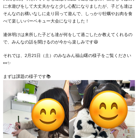
グ
で
ッ
ー
者
護
護
に水遊びをして大丈夫かなと少し心配になりましたが、子ども達は
そんなのお構いなしに走り回って遊んで、しっかり牡蠣やお肉を食
ラ
の
べて楽しいバーベキュー大会になりました！
フ
ト・
ギ
者
者
連休明けは来所した子ども達が何をして過ごしたか教えてくれるの
ム
流
募
事
ャ
ギ
ギ
で、みんなの話を聞けるのが今から楽しみです😆
の
れ
集
業
ラ
それでは、2月21日（土）のみなみん福山曙の様子をご覧ください
ャ
ャ
👀✨
公
～
✨
所
リ
ラ
ラ
まずは課題の様子です📚
表
自
ー
リ
リ
己
ー
ー
評
価