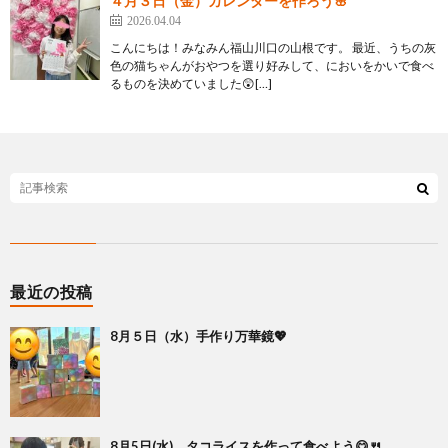
４月３日（金）カレンダーを作ろう🌸
2026.04.04
こんにちは！みなみん福山川口の山根です。 最近、うちの灰
色の猫ちゃんがおやつを選り好みして、においをかいで食べ
るものを決めていました😲[…]
最近の投稿
8月５日（水）手作り万華鏡💖
8月5日(水) タコライスを作って食べよう😋🍴