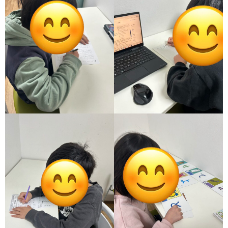
価
統
括
表