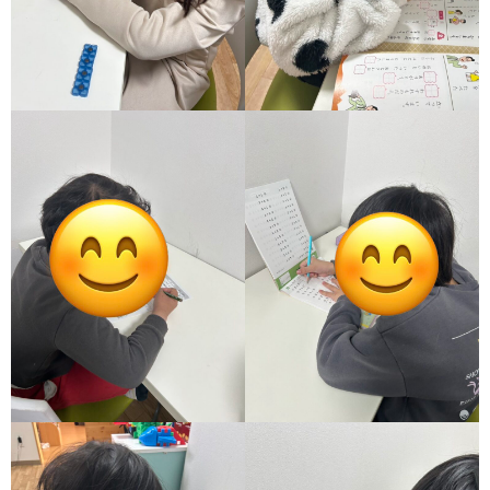
ア
ン
ケ
ー
ト・
自
己
評