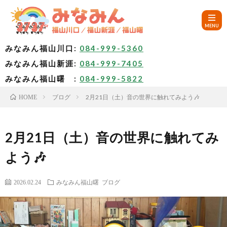
みなみん福山川口:
084-999-5360
みなみん福山新涯:
084-999-7405
HOM
みなみん福山曙 :
084-999-5822
ブログ
2月21日（土）音の世界に触れてみよう🎶
HOME
ご
挨
み
2月21日（土）音の世界に触れてみ
よう🎶
拶
な
～
2026.02.24
みなみん福山曙
ブログ
み
み
🚙
ん
な
ア
✨