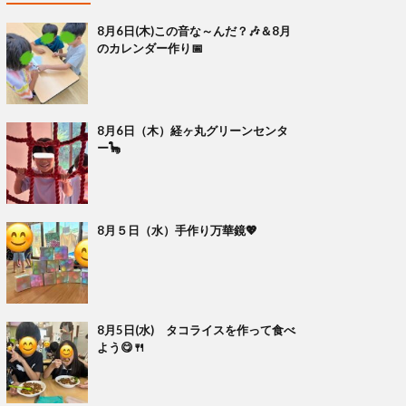
8月6日(木)この音な～んだ？🎶＆8月
のカレンダー作り📅
8月6日（木）経ヶ丸グリーンセンタ
ー🦕
8月５日（水）手作り万華鏡💖
8月5日(水) タコライスを作って食べ
よう😋🍴