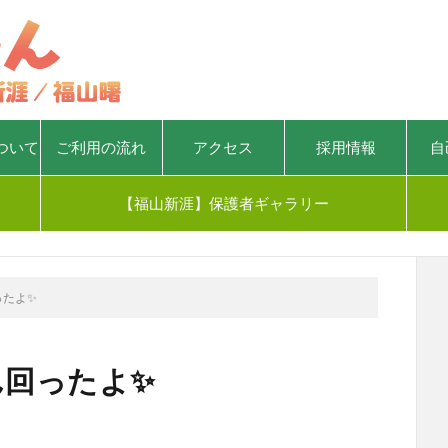
ついて
ご利用の流れ
アクセス
採用情報
自
【福山新涯】保護者ギャラリー
ったよ✨
ん回ったよ✨