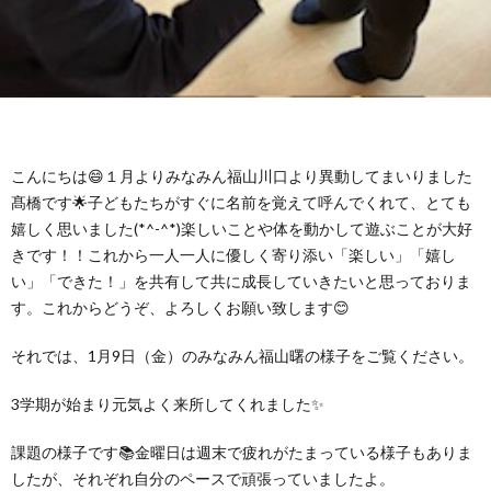
グ
で
ッ
ー
者
護
護
ラ
の
フ
ト・
ギ
者
者
ム
流
募
事
ャ
ギ
ギ
こんにちは😄１月よりみなみん福山川口より異動してまいりました
の
れ
集
業
ラ
ャ
ャ
髙橋です🌟子どもたちがすぐに名前を覚えて呼んでくれて、とても
嬉しく思いました(*^-^*)楽しいことや体を動かして遊ぶことが大好
公
～
✨
所
リ
きです！！これから一人一人に優しく寄り添い「楽しい」「嬉し
ラ
ラ
い」「できた！」を共有して共に成長していきたいと思っておりま
表
す。これからどうぞ、よろしくお願い致します😊
自
ー
リ
リ
それでは、1月9日（金）のみなみん福山曙の様子をご覧ください。
己
ー
ー
3学期が始まり元気よく来所してくれました✨
評
課題の様子です📚金曜日は週末で疲れがたまっている様子もありま
したが、それぞれ自分のペースで頑張っていましたよ。
価