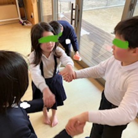
に
み
ク
オ
【公
つ
ん
セ
ー
表】
お
い
を
ス
プ
保
問
【福
て
利
🚙
ニ
護
い
山
【福
支
用
ン
者
合
川
山
【福
援
す
グ
ア
わ
口】
新
山
プ
る
ス
ン
せ
保
涯】
曙】
ロ
ま
タ
ケ
📞
護
保
保