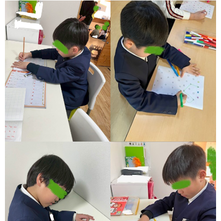
ア
ン
ケ
ー
ト・
自
己
評