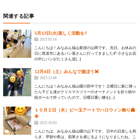
関連する記事
5月13日(火)楽しく活動を‼
2025.05.14
こんにちは！みなみん福山新涯の山岡です。 先日、お休みの
日に尾道市にあるパン屋さんに行ってきました🥐 小さなお店
の中にパンがたくさん並[…]
12月6日（土）みんなで遊ぼう💓
2025.12.08
こんにちは！みなみん福山曙の田中です！ 土曜日に家に帰っ
たら子ども達がクリスマスツリーのオーナメントを折り紙や
段ボールで作っていたので、日曜日重い腰を[…]
１０月２日（木）ビー玉アートでハロウィン飾り👻
🌟
2025.10.03
こんにちは、みなみん福山曙の山下です。 日中の日差しも和
らぎ、早朝や夜は、肌寒さを感じるようになりましたね。 こ