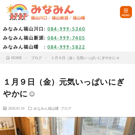
みなみん福山川口:
084-999-5360
みなみん福山新涯:
084-999-7405
HOM
みなみん福山曙 :
084-999-5822
ブログ
１月９日（金）元気いっぱいにぎやかに☺
HOME
ご
挨
み
１月９日（金）元気いっぱいにぎ
やかに☺
拶
な
～
2026.01.10
みなみん福山曙
ブログ
み
み
🚙
ん
な
ア
✨