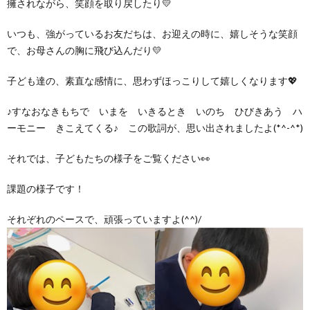
擁されながら、笑顔を取り戻したり💛
グ
で
ッ
ー
者
護
護
いつも、強がっているお友だちは、お迎えの時に、嬉しそうな笑顔
ラ
の
フ
ト・
ギ
者
で、お母さんの胸に飛び込んだり💛
者
子ども達の、素直な感情に、思わずほっこりして嬉しくなります💖
ム
流
募
事
ャ
ギ
ギ
♪すなおなきもちで いまを いきるとき いのち ひびきあう ハ
の
れ
集
業
ラ
ャ
ャ
ーモニー きこえてくる♪ この歌詞が、思い出されましたよ(*^-^*)
公
～
それでは、子どもたちの様子をご覧ください👀
✨
所
リ
ラ
ラ
課題の様子です！
表
自
ー
リ
リ
それぞれのペースで、頑張っていますよ(^^)/
己
ー
ー
評
価