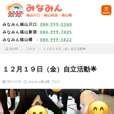
みなみん福山川口:
084-999-5360
みなみん福山新涯:
084-999-7405
HOM
みなみん福山曙 :
084-999-5822
ブログ
１２月１９日（金）自立活動🌟
HOME
ご
挨
み
１２月１９日（金）自立活動🌟
拶
な
～
2025.12.20
みなみん福山曙
ブログ
み
み
🚙
ん
な
ア
✨