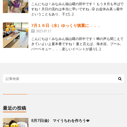
こんにちは！みなみん福山曙の田中です！ もう８月も半ばで
すね！月日の流れは本当に早いですね…😲 お盆休み真っ最中
ということもあり、子ど[…]
7月１６日（水）ゆっくり慎重に．．．
2025.07.17
こんにちは！みなみん福山曙の田中です！ 蝉の声も聞こえて
きていよいよ夏本番ですね！ 夏と言えば、海水浴、プール、
バーベキュー．．．楽しいイベントが盛り[…]
最近の投稿
8月7日(金) マイうちわを作ろう🪭