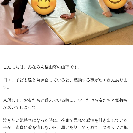
に
み
ク
オ
【公
つ
ん
セ
ー
表】
お
い
を
ス
プ
保
問
【福
て
利
🚙
ニ
護
い
山
【福
こんにちは、みなみん福山曙の山下です。
支
用
ン
者
合
川
山
【福
日々、子ども達と向き合っていると、感動する事がたくさんありま
す。
援
す
グ
ア
わ
口】
新
山
来所して、お友だちと遊んでいる時に、少しだけお友だちと気持ち
プ
る
ス
ン
せ
保
涯】
曙】
がズレてしまって、
泣きたい気持ちになった時に、今まで隠れて感情を吐き出していた
ロ
ま
タ
ケ
📞
護
保
保
子が、素直に涙を流しながら、思いを話してくれて、スタッフに抱