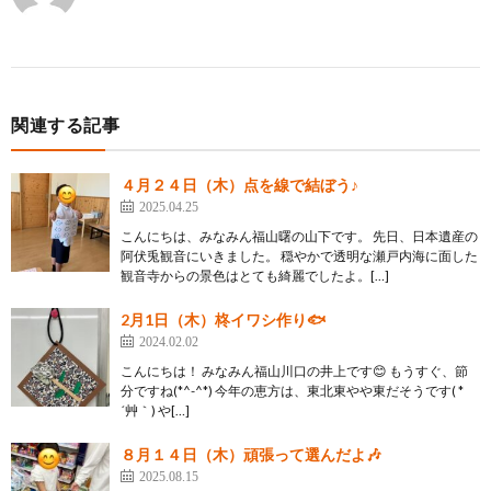
関連する記事
４月２４日（木）点を線で結ぼう♪
2025.04.25
こんにちは、みなみん福山曙の山下です。 先日、日本遺産の
阿伏兎観音にいきました。 穏やかで透明な瀬戸内海に面した
観音寺からの景色はとても綺麗でしたよ。[…]
2月1日（木）柊イワシ作り🐟
2024.02.02
こんにちは！ みなみん福山川口の井上です😊 もうすぐ、節
分ですね(*^-^*) 今年の恵方は、東北東やや東だそうです( *
´艸｀) や[…]
８月１４日（木）頑張って選んだよ🎶
2025.08.15