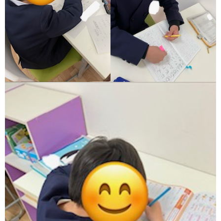
ア
ン
ケ
ー
ト・
自
己
評