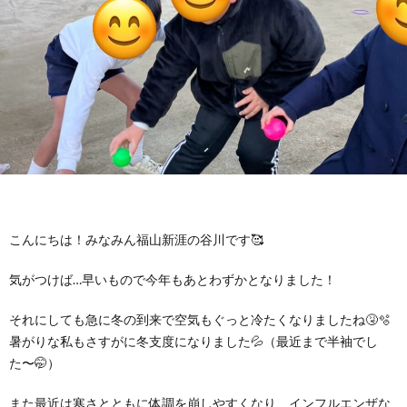
に
み
ク
オ
【公
つ
ん
セ
ー
表】
お
い
を
ス
プ
保
問
【福
て
利
🚙
ニ
護
い
山
【福
支
用
ン
者
合
川
山
【福
こんにちは！みなみん福山新涯の谷川です🥰
援
す
グ
ア
わ
口】
新
山
気がつけば…早いもので今年もあとわずかとなりました！
プ
それにしても急に冬の到来で空気もぐっと冷たくなりましたね🤧🫧
る
ス
ン
せ
保
涯】
曙】
暑がりな私もさすがに冬支度になりました💦（最近まで半袖でし
た〜🤭）
ロ
ま
タ
ケ
📞
護
保
保
また最近は寒さとともに体調を崩しやすくなり、インフルエンザな