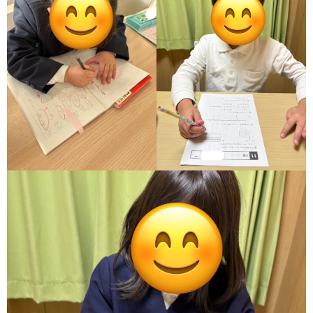
価
統
括
表