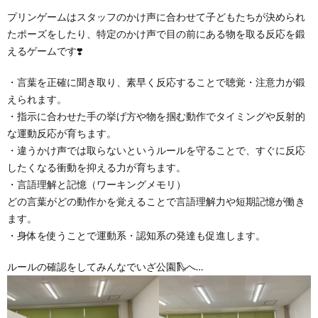
プリンゲームはスタッフのかけ声に合わせて子どもたちが決められ
たポーズをしたり、特定のかけ声で目の前にある物を取る反応を鍛
えるゲームです❣️
・言葉を正確に聞き取り、素早く反応することで聴覚・注意力が鍛
えられます。
・指示に合わせた手の挙げ方や物を掴む動作でタイミングや反射的
な運動反応が育ちます。
・違うかけ声では取らないというルールを守ることで、すぐに反応
したくなる衝動を抑える力が育ちます。
・言語理解と記憶（ワーキングメモリ）
どの言葉がどの動作かを覚えることで言語理解力や短期記憶が働き
ます。
・身体を使うことで運動系・認知系の発達も促進します。
ルールの確認をしてみんなでいざ公園🛝へ…