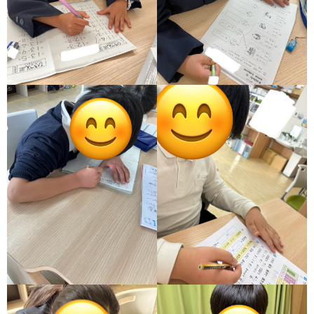
ア
ン
ケ
ー
ト・
自
己
評