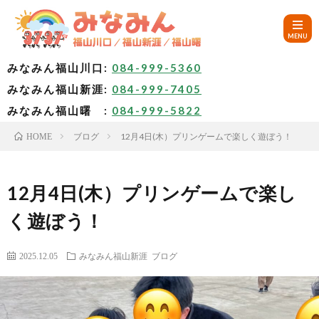
みなみん福山川口:
084-999-5360
みなみん福山新涯:
084-999-7405
HOM
みなみん福山曙 :
084-999-5822
ブログ
12月4日(木）プリンゲームで楽しく遊ぼう！
HOME
ご
挨
み
12月4日(木）プリンゲームで楽し
く遊ぼう！
拶
な
～
2025.12.05
みなみん福山新涯
ブログ
み
み
🚙
ん
な
ア
✨