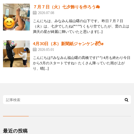
７月７日（火）七夕飾りを作ろう🎋
2026.07.08
こんにちは、みなみん福山曙の山下です。 昨日７月７日
（火）は、七夕でしたね(*^^*) くもり空でしたが、雲の上は
満天の星が綺麗に輝いていたと思います[…]
4月30日（木）新聞紙ジャンケン✌✋✊
2026.05.01
こんにちは‼みなみん福山曙の髙橋です(^^) 4月も終わり今日
から5月のスタートですね✨ たくさん降っていた雨が上が
り、晴[…]
最近の投稿