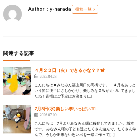
Author：y-harada
投稿一覧
関連する記事
４月２２日（火）できるかな？？🐒
2025.04.23
こんにちは☀みなみん福山川口の髙橋です。 ４月もあっと
いう間に後半にさしかかり、楽しみなＧＷが近づいてきまし
たね！皆様はご予定はお決まり[…]
7月8日(水)楽しい事いっぱい✌🏻
2026.07.09
こんにちは！7月よりみなみん曙に移動してきました、坂本
です。 みなみん曙の子ども達とたくさん遊んで、たくさん学
んで、今しか出来ない思い出を一緒に作って[…]