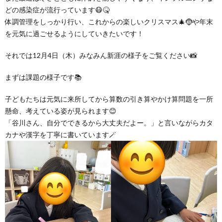
グ
で
ッ
ー
者
護
護
どの感染症が流行っています😷🤒
体調管理をしっかり行い、これからの楽しいクリスマス🎄🤶や年末
ラ
の
を元気に過ごせるようにしていきたいです！
フ
ト・
ギ
者
者
それでは12月4日（木）みなみん新涯の様子をご覧ください📸
ム
流
募
事
ャ
ギ
ギ
まずは課題の様子です📚
の
れ
集
業
ラ
ャ
ャ
子どもたちは元気に来所してから算数の引き算やかけ算問題を一所
懸命、考えている姿が見られます😊
公
～
✨
所
リ
ラ
ラ
「谷川さん、自分でできるから大丈夫だよー。」と言いながらカタ
カナや漢字を丁寧に書いています🪄
表
自
ー
リ
リ
己
ー
ー
評
価