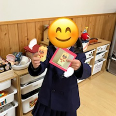
に
み
ク
オ
【公
つ
ん
セ
ー
表】
お
い
を
ス
プ
保
問
【福
て
利
🚙
ニ
護
い
山
【福
支
用
ン
者
合
川
山
【福
援
す
グ
ア
わ
口】
新
山
プ
る
ス
ン
せ
保
涯】
曙】
ロ
ま
タ
ケ
📞
護
保
保