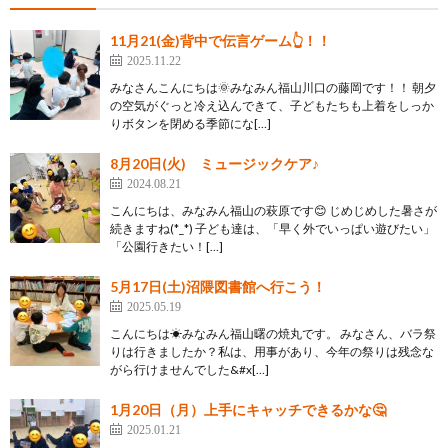
11月21(金)背中で伝言ゲーム👆！！
2025.11.22
みなさんこんにちは🌞みなみん福山川口の藤岡です！！ 朝夕
の空気がぐっと冷え込んできて、子どもたちも上着をしっか
りボタンを閉める季節にな[…]
8月20日(火) ミュージックケア♪
2024.08.21
こんにちは、みなみん福山の萩原です😊 じめじめした暑さが
続きますね(*_*) 子ども達は、「早く外でいっぱい遊びたい」
「公園行きたい！[…]
5月17日(土)沼隈図書館へ行こう！
2025.05.19
こんにちは☀みなみん福山曙の焼丸です。 みなさん、バラ祭
りは行きましたか？私は、用事があり、今年の祭りは残念な
がら行けませんでした&#x[…]
1月20日（月）上手にキャッチできるかな🤔
2025.01.21