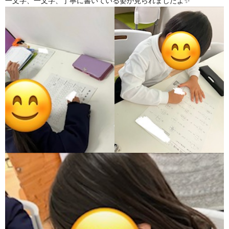
一文字、一文字、丁寧に書いている姿が見られましたよ✨
ア
ン
ケ
ー
ト・
自
己
評