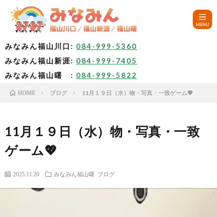
みなみん福山川口:
084-999-5360
みなみん福山新涯:
084-999-7405
HOM
みなみん福山曙 :
084-999-5822
ブログ
11月１９日（水）物・写真・一致ゲーム💖
HOME
ご
挨
み
11月１９日（水）物・写真・一致
ゲーム💖
拶
な
～
2025.11.20
みなみん福山曙
ブログ
み
み
🚙
ん
な
ア
✨