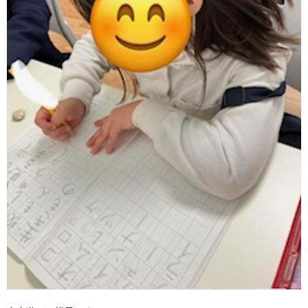
価
統
括
表