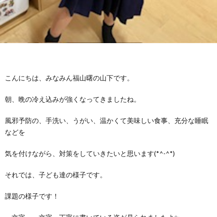
グ
で
ッ
ー
者
護
護
ラ
の
フ
ト・
ギ
者
者
ム
流
募
事
ャ
ギ
ギ
こんにちは、みなみん福山曙の山下です。
の
れ
集
業
ラ
ャ
ャ
朝、晩の冷え込みが強くなってきましたね。
公
～
✨
所
リ
ラ
ラ
風邪予防の、手洗い、うがい、温かくて美味しい食事、充分な睡眠
などを
表
自
ー
リ
リ
気を付けながら、対策をしていきたいと思います(*^-^*)
己
ー
ー
それでは、子ども達の様子です。
評
課題の様子です！
価