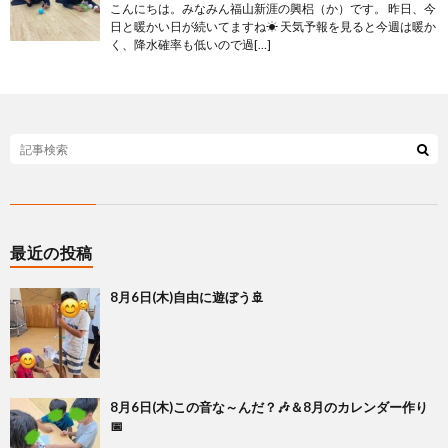
こんにちは。みなみん福山新涯の興梠（か）です。 昨日、今
日と暖かい日が続いてますね☀ 天気予報を見ると今週は暖か
く、降水確率も低いので過[…]
最近の投稿
8月6日(木)自由に遊ぼう🚢
8月6日(木)この音な～んだ？🎶＆8月のカレンダー作り
📅