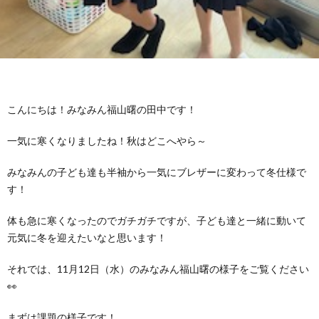
グ
で
ッ
ー
者
護
護
ラ
の
フ
ト・
ギ
者
者
ム
流
募
事
ャ
ギ
ギ
こんにちは！みなみん福山曙の田中です！
の
れ
集
業
ラ
ャ
ャ
一気に寒くなりましたね！秋はどこへやら～
公
～
✨
所
リ
ラ
ラ
みなみんの子ども達も半袖から一気にブレザーに変わって冬仕様で
す！
表
自
ー
リ
リ
体も急に寒くなったのでガチガチですが、子ども達と一緒に動いて
元気に冬を迎えたいなと思います！
己
ー
ー
それでは、11月12日（水）のみなみん福山曙の様子をご覧ください
評
👀
まずは課題の様子です！
価