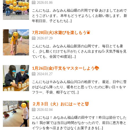
2026.01.06
こんにちは。みなみん福山曙の片岡です😄 あけましておめで
とうございます。 本年もどうぞよろしくお願い致します。 新
年初日目、子どもたち[…]
7月28日(火)水遊びを楽しもう⛲
2026.07.29
こんにちは。みなみん福山新涯の山岡です。 毎日とても暑
く、少し動くだけでも汗がたくさん出ますね💦 天気予報を見
ていても、全国で40度近[…]
1月26日(金)干支をマスターしよう🐉
2024.01.27
こんにちは🌞みなみん福山川口の柏原です。 最近、日中に雪
がぱらぱら降ったり、暖冬だと思っていたのに寒い日々をマ
フラー、手袋、帽子などで[…]
２月３日（火）おには～そと👹
2026.02.04
こんにちは！ みなみん福山曙の田中です！昨日は節分でした
ね！ 我が家では当日は時間がなかったので、前日に恵方巻と
イワシを食べ豆まきではなくお菓子まきを[…]