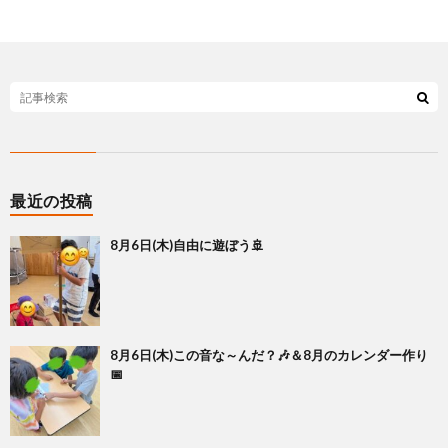
最近の投稿
8月6日(木)自由に遊ぼう🚢
8月6日(木)この音な～んだ？🎶＆8月のカレンダー作り
📅