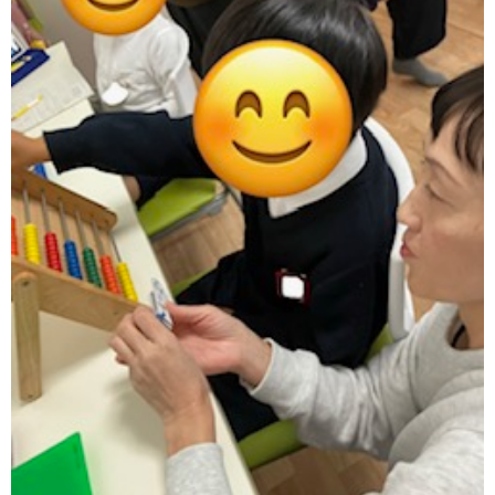
価
統
括
表