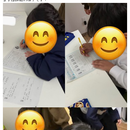
ア
ン
ケ
ー
ト・
自
己
評