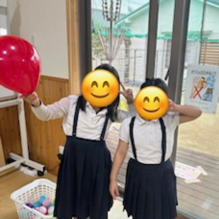
に
み
ク
オ
【公
つ
ん
セ
ー
表】
お
い
を
ス
プ
保
問
【福
て
利
🚙
ニ
護
い
山
【福
支
用
ン
者
合
川
山
【福
援
す
グ
ア
わ
口】
新
山
プ
る
ス
ン
せ
保
涯】
曙】
ロ
ま
タ
ケ
📞
護
保
保