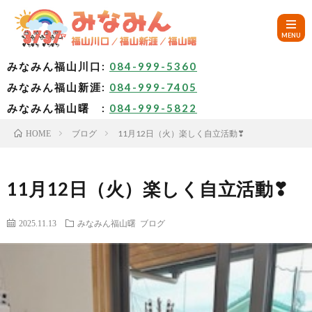
みなみん福山川口:
084-999-5360
みなみん福山新涯:
084-999-7405
HOM
みなみん福山曙 :
084-999-5822
ブログ
11月12日（火）楽しく自立活動❣
HOME
ご
挨
み
11月12日（火）楽しく自立活動❣
拶
な
～
2025.11.13
みなみん福山曙
ブログ
み
み
🚙
ん
な
ア
✨