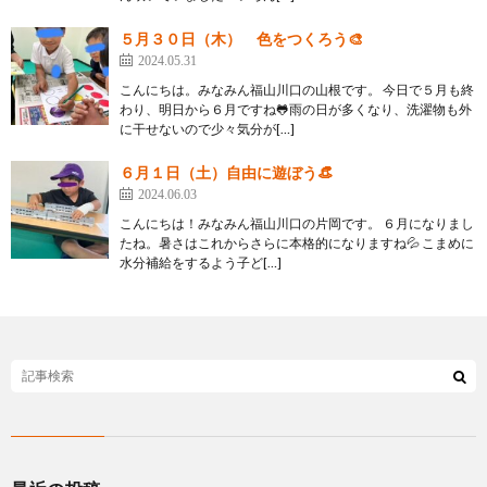
５月３０日（木） 色をつくろう🎨
2024.05.31
こんにちは。みなみん福山川口の山根です。 今日で５月も終
わり、明日から６月ですね🐸雨の日が多くなり、洗濯物も外
に干せないので少々気分が[…]
６月１日（土）自由に遊ぼう👒
2024.06.03
こんにちは！みなみん福山川口の片岡です。 ６月になりまし
たね。暑さはこれからさらに本格的になりますね💦 こまめに
水分補給をするよう子ど[…]