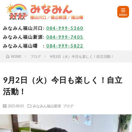
みなみん福山川口:
084-999-5360
みなみん福山新涯:
084-999-7405
HOM
みなみん福山曙 :
084-999-5822
ブログ
9月2日（火）今日も楽しく！自立活動！
HOME
ご
挨
み
9月2日（火）今日も楽しく！自立
活動！
拶
な
～
2025.09.03
みなみん福山新涯
ブログ
み
み
🚙
ん
な
ア
✨