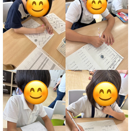
価
統
括
表