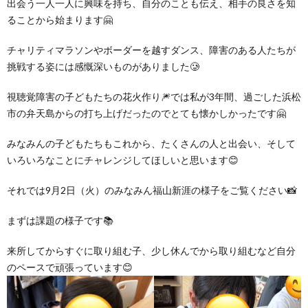
出会う一人一人に興味を持ち、自分のことも伝え、相手の良さを知
ることから始まります🤗
ア
チャリティマラソンやボーダーを越すダンス、障害のある人たちが
挑戦する姿には感慨深いものがありました🥲
ン
視聴覚障害の子どもたちの花火作り🎆では私が3年間、過ごした浜松
ケ
市の弁天島からの打ち上げだったのでとても懐かしかったです🤗
みなみんの子どもたちもこれから、たくさんの人と出会い、そして
ー
いろいろなことにチャレンジしてほしいと思います😊
ト・
それでは9月2日（火）のみなみん福山新涯の様子をご覧ください📸
まずは課題の様子です📚
自
来所してからすぐに取り組む子、少し休んでから取り組むなど自分
己
のペースで頑張っています😊
評