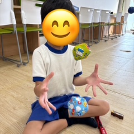
に
み
ク
オ
【公
つ
ん
セ
ー
表】
お
い
を
ス
プ
保
問
【福
て
利
🚙
ニ
護
い
山
【福
支
用
ン
者
合
川
山
【福
援
す
グ
ア
わ
口】
新
山
プ
る
ス
ン
せ
保
涯】
曙】
ロ
ま
タ
ケ
📞
護
保
保