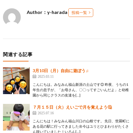
Author：y-harada
投稿一覧
関連する記事
3月10日（月）自由に遊ぼう♫
2025.03.11
こんにちは。みなみん福山新涯の土山です😊 昨夜、うちの1
年生の息子が、「お母さん、〇〇ってすごいんだよ」と幼稚
園から同じクラスの友達を[…]
７月１５日（火）えいごで月を覚えよう🤔
2025.07.16
こんにちは！みなみん福山川口の山根です。 先日、世羅町に
ある花の駅に行ってきました🌼今はユリとひまわりがたくさ
ん咲いていました！いろん[…]