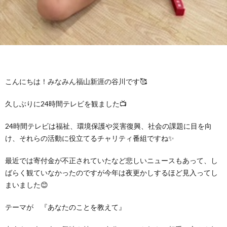
グ
で
ッ
ー
者
護
護
ラ
の
フ
ト・
ギ
者
者
ム
流
募
事
ャ
ギ
ギ
こんにちは！みなみん福山新涯の谷川です🥰
の
れ
集
業
ラ
ャ
ャ
久しぶりに24時間テレビを観ました📺
公
～
✨
所
リ
ラ
ラ
24時間テレビは福祉、環境保護や災害復興、社会の課題に目を向
け、それらの活動に役立てるチャリティ番組ですね✨
表
自
ー
リ
リ
最近では寄付金が不正されていたなど悲しいニュースもあって、し
己
ばらく観ていなかったのですが今年は夜更かしするほど見入ってし
ー
ー
まいました😊
評
テーマが 『あなたのことを教えて』
価