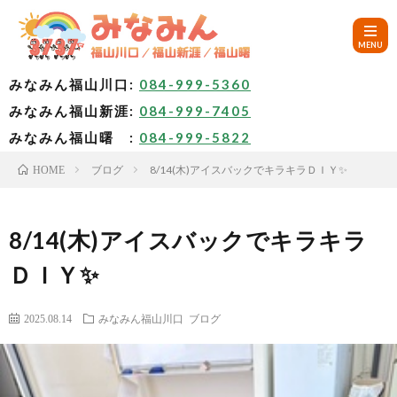
みなみん福山川口:
084-999-5360
みなみん福山新涯:
084-999-7405
HOM
みなみん福山曙 :
084-999-5822
ブログ
8/14(木)アイスバックでキラキラＤＩＹ✨
HOME
ご
挨
み
8/14(木)アイスバックでキラキラ
ＤＩＹ✨
拶
な
～
2025.08.14
みなみん福山川口
ブログ
み
み
🚙
ん
な
ア
✨