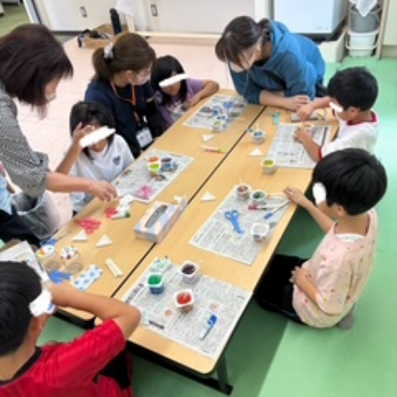
に
み
ク
オ
【公
つ
ん
セ
ー
表】
お
い
を
ス
プ
保
問
【福
て
利
🚙
ニ
護
い
山
【福
支
用
ン
者
合
川
山
【福
援
す
グ
ア
わ
口】
新
山
プ
る
ス
ン
せ
保
涯】
曙】
ロ
ま
タ
ケ
📞
護
保
保