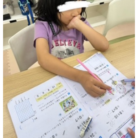
ア
ン
ケ
ー
ト・
自
己
評