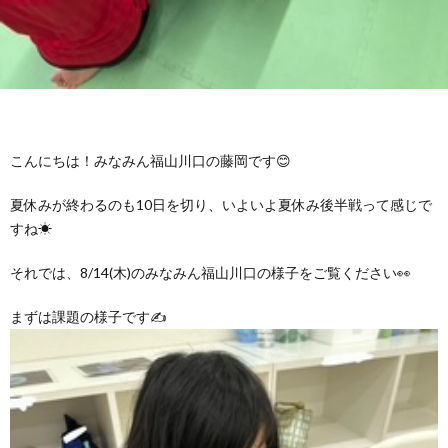
グ
で
ッ
ー
者
護
護
ラ
の
フ
ト・
ギ
者
者
ム
流
募
事
ャ
ギ
ギ
こんにちは！みなみん福山川口の藤岡です😊
の
れ
集
業
ラ
ャ
ャ
夏休みが終わるのも10日を切り、いよいよ夏休み後半戦って感じで
公
～
すね☀
✨
所
リ
ラ
ラ
それでは、8/14(木)のみなみん福山川口の様子をご覧ください👀
表
自
ー
リ
リ
まずは課題の様子です✍
己
ー
ー
評
価