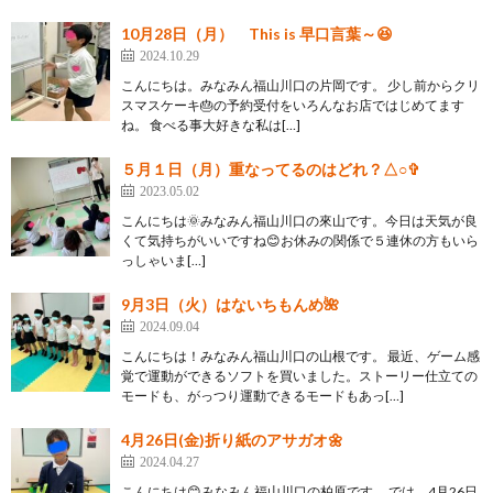
10月28日（月） This is 早口言葉～😆
2024.10.29
こんにちは。みなみん福山川口の片岡です。 少し前からクリ
スマスケーキ🎂の予約受付をいろんなお店ではじめてます
ね。 食べる事大好きな私は[…]
５月１日（月）重なってるのはどれ？△○✞
2023.05.02
こんにちは🌞みなみん福山川口の來山です。今日は天気が良
くて気持ちがいいですね😊お休みの関係で５連休の方もいら
っしゃいま[…]
9月3日（火）はないちもんめ🌺
2024.09.04
こんにちは！みなみん福山川口の山根です。 最近、ゲーム感
覚で運動ができるソフトを買いました。ストーリー仕立ての
モードも、がっつり運動できるモードもあっ[…]
4月26日(金)折り紙のアサガオ🌼
2024.04.27
こんにちは😊みなみん福山川口の柏原です。 では、4月26日