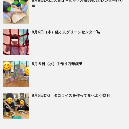
8月6日(木)この音な～んだ？🎶＆8月のカレンダー作り
📅
8月6日（木）経ヶ丸グリーンセンター🦕
8月５日（水）手作り万華鏡💖
8月5日(水) タコライスを作って食べよう😋🍴