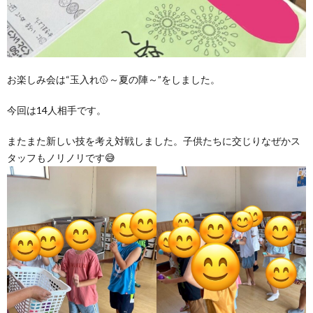
価
統
お楽しみ会は“玉入れ🥎～夏の陣～”をしました。
括
今回は14人相手です。
表
またまた新しい技を考え対戦しました。子供たちに交じりなぜかス
タッフもノリノリです😅