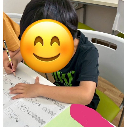
ア
ン
ケ
ー
ト・
自
己
評