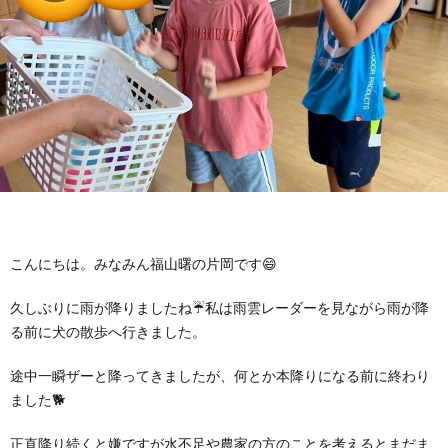
に
み
ク
オ
【公
つ
ん
セ
ー
表】
お
い
を
ス
プ
保
問
【福
て
利
🚙
ニ
護
い
山
【福
支
用
ン
者
合
川
山
【福
こんにちは。みなみん福山曙の片岡です😄
援
す
グ
ア
わ
口】
新
山
久しぶりに雨が降りましたね☔私は雨雲レーダーを見ながら雨が降
る前に犬の散歩へ行きました。
プ
る
ス
ン
せ
保
涯】
曙】
途中一瞬ザーと降ってきましたが、何とか本降りになる前に終わり
ました🐕
ロ
ま
タ
ケ
📞
護
保
保
正直降り続くと嫌ですが水不足や農家の方のことを考えるとまだま