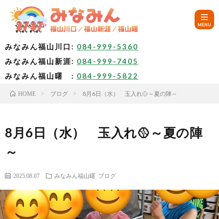
みなみん福山川口:
084-999-5360
みなみん福山新涯:
084-999-7405
HOM
みなみん福山曙 :
084-999-5822
ブログ
8月6日（水） 玉入れ🥎～夏の陣～
HOME
ご
挨
み
8月6日（水） 玉入れ🥎～夏の陣
～
拶
な
～
2025.08.07
みなみん福山曙
ブログ
み
み
🚙
ん
な
ア
✨