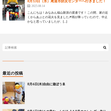
8月13日（水）尾道市防災センターへ行きました！
2025.08.14
こんにちは！みなみん福山新涯の渡邊です！ この間、家の近
くからあぶとの花火を見ました🎆雨が降っていたので、中止
かなと思っていましたが、[…]
最近の投稿
8月6日(木)自由に遊ぼう🚢