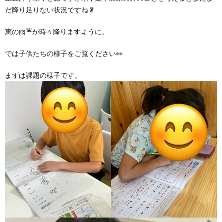
グ
で
ッ
ー
者
護
護
だ降り足りない状況ですね🥬
恵の雨☔が時々降りますように。
ラ
の
フ
ト・
ギ
者
者
では子供たちの様子をご覧ください👀
ム
流
募
事
ャ
ギ
ギ
まずは課題の様子です。
の
れ
集
業
ラ
ャ
ャ
公
～
✨
所
リ
ラ
ラ
表
自
ー
リ
リ
己
ー
ー
評
価