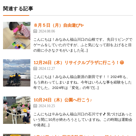
関連する記事
８月５日（月）自由遊び✨
2024.08.06
こんにちは！みなみん福山川口の山根です。 先日リビングで
ゲームをしていたのですが、ふと気になって顔を上げると目
の前に小さなクモがいましたὗ[…]
12月26日（木）リサイクルプラザに行こう！😆
2024.12.27
こんにちは！みなみん福山新涯の新田です！！ 2024年も、
もう終わってしまいますね。今年はいろんな事を経験をした
年でした。 2024年は「変化」の年で[…]
10月24日（木）公園へ行こう♪
2024.10.25
こんにちは🌞みなみん福山川口の石川です🎵 気づけばあっと
いう間に10月が終わろうとしていますね。この時期は運動会
や発表[…]