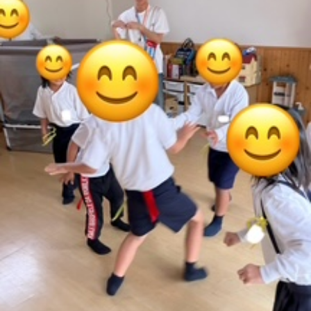
に
み
ク
オ
【公
つ
ん
セ
ー
表】
お
い
を
ス
プ
保
問
【福
て
利
🚙
ニ
護
い
山
【福
支
用
ン
者
合
川
山
【福
援
す
グ
ア
わ
口】
新
山
プ
る
ス
ン
せ
保
涯】
曙】
ロ
ま
タ
ケ
📞
護
保
保