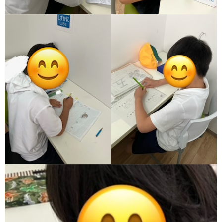
価
統
括
表