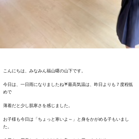
グ
で
ッ
ー
者
護
護
ラ
の
フ
ト・
ギ
者
者
ム
流
募
事
ャ
ギ
ギ
の
れ
集
業
ラ
ャ
ャ
公
こんにちは、みなみん福山曙の山下です。
～
✨
所
リ
ラ
ラ
今日は、一日雨になりましたね☔最高気温は、昨日よりも７度程低
表
自
ー
リ
リ
めで
己
薄着だと少し肌寒さを感じました。
ー
ー
お子様も今日は「ちょっと寒いよ～」と身をかがめる子もいまし
評
た。
価