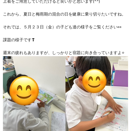
上着をご用意していただけると良いかと思います(^^)
これから、夏日と梅雨期の混合の日を健康に乗り切りたいですね。
ア
それでは、５月２３日（金）の子ども達の様子をご覧ください👀
ン
課題の様子です❣
ケ
週末の疲れもありますが、しっかりと宿題に向き合っていますよ⭐
ー
ト・
自
己
評