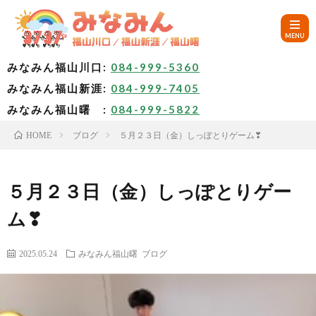
みなみん福山川口:
084-999-5360
みなみん福山新涯:
084-999-7405
HOM
みなみん福山曙 :
084-999-5822
ブログ
５月２３日（金）しっぽとりゲーム❣
HOME
ご
挨
み
５月２３日（金）しっぽとりゲー
ム❣
拶
な
～
2025.05.24
みなみん福山曙
ブログ
み
み
🚙
ん
な
ア
✨