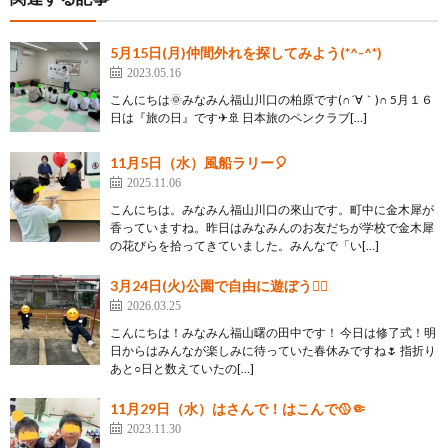
5月15日(月)仲間外れを探してみよう(*^-^*)
2023.05.16
こんにちは🌞みなみん福山川口の柏原です(∩´∀｀)∩ 5月１６
日は『旅の日』です✈🚢 日本旅のペンクラブ[…]
11月5日（水）風船ラリー🎈
2025.11.06
こんにちは。みなみん福山川口の來山です。町中に金木犀が
香っていますね。昨日はみなみんのお友だちが学校で金木犀
の花びらを拾ってきていました。みんなで「い[…]
3月24日(火)公園で自由に遊ぼう✌🏻
2026.03.25
こんにちは！みなみん福山曙の田中です！ 今日は修了式！明
日からはみんなが楽しみに待っていた春休みですね🌷 指折り
あと○日と数えていたの[…]
11月29日（水）はさんで！はこんで🥎🤏
2023.11.30