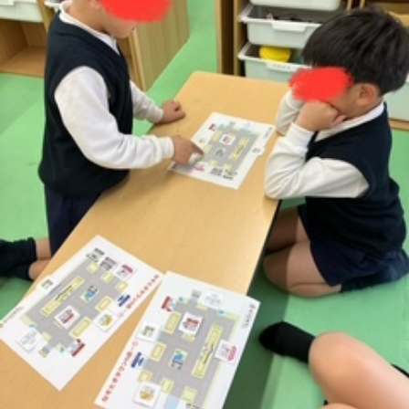
に
み
ク
オ
【公
つ
ん
セ
ー
表】
お
い
を
ス
プ
保
問
【福
て
利
🚙
ニ
護
い
山
【福
支
用
ン
者
合
川
山
【福
援
す
グ
ア
わ
口】
新
山
プ
る
ス
ン
せ
保
涯】
曙】
ロ
ま
タ
ケ
📞
護
保
保