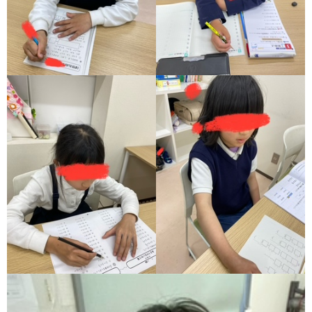
ア
ン
ケ
ー
ト・
自
己
評