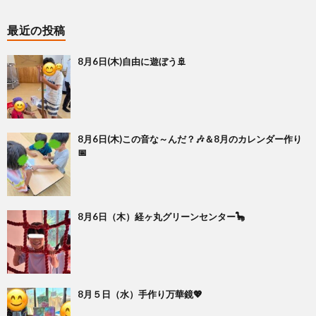
最近の投稿
8月6日(木)自由に遊ぼう🚢
8月6日(木)この音な～んだ？🎶＆8月のカレンダー作り
📅
8月6日（木）経ヶ丸グリーンセンター🦕
8月５日（水）手作り万華鏡💖