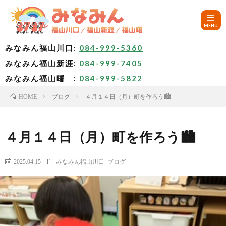
みなみん福山川口:
084-999-5360
みなみん福山新涯:
084-999-7405
HOM
みなみん福山曙 :
084-999-5822
ブログ
４月１４日（月）町を作ろう🏙
HOME
ご
挨
み
４月１４日（月）町を作ろう🏙
拶
な
～
2025.04.15
みなみん福山川口
ブログ
み
み
🚙
ん
な
ア
✨