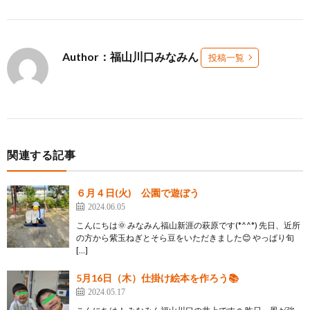
Author：福山川口みなみん
投稿一覧
関連する記事
６月４日(火) 公園で遊ぼう
2024.06.05
こんにちは🌞 みなみん福山新涯の萩原です(*^^*) 先日、近所
の方から紫玉ねぎとそら豆をいただきました😊 やっぱり旬
[…]
5月16日（木）仕掛け絵本を作ろう📚
2024.05.17