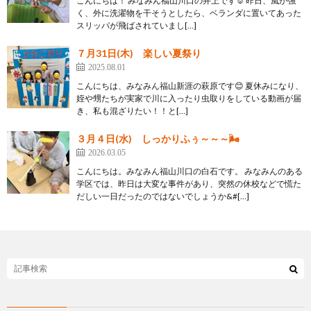
こんにちは！ みなみん福山川口の井上です☺ 昨日、風が強
く、外に洗濯物を干そうとしたら、ベランダに置いてあった
スリッパが飛ばされていまし[…]
７月31日(木) 楽しい夏祭り
2025.08.01
こんにちは、みなみん福山新涯の萩原です😊 夏休みになり、
姪や甥たちが実家で川に入ったり虫取りをしている動画が届
き、私も混ざりたい！！と[…]
３月４日(水) しっかりふぅ～～～🌬️
2026.03.05
こんにちは。みなみん福山川口の白石です。 みなみんのある
学区では、昨日は大変な事件があり、突然の休校などで慌た
だしい一日だったのではないでしょうか&#[…]