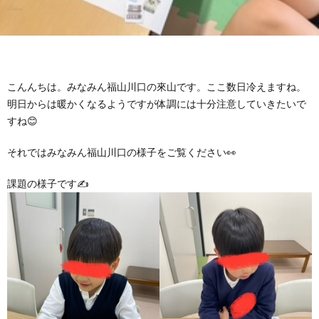
グ
で
ッ
ー
者
護
護
ラ
の
フ
ト・
ギ
者
者
ム
流
募
こんんちは。みなみん福山川口の來山です。ここ数日冷えますね。
事
ャ
ギ
ギ
明日からは暖かくなるようですが体調には十分注意していきたいで
すね😊
の
れ
集
業
ラ
ャ
ャ
それではみなみん福山川口の様子をご覧ください👀
公
～
✨
所
リ
ラ
ラ
課題の様子です✍
表
自
ー
リ
リ
己
ー
ー
評
価