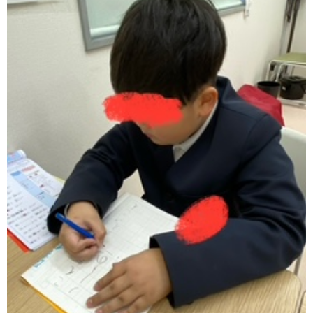
価
統
括
表