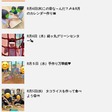
8月6日(木)この音な～んだ？🎶＆8月
のカレンダー作り📅
8月6日（木）経ヶ丸グリーンセンタ
ー🦕
8月５日（水）手作り万華鏡💖
8月5日(水) タコライスを作って食べ
よう😋🍴