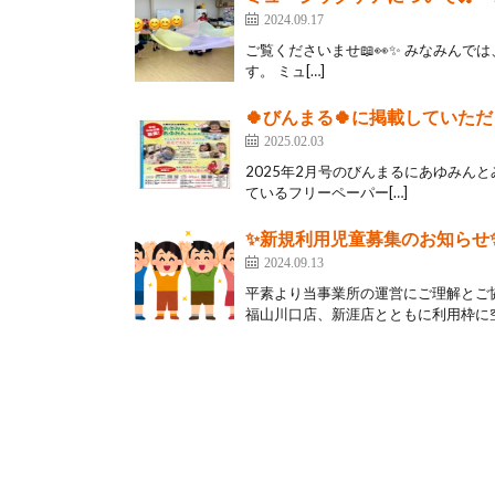
2024.09.17
ご覧くださいませ📖👀✨ みなみん
す。 ミュ[…]
🍀びんまる🍀に掲載していた
2025.02.03
2025年2月号のびんまるにあゆみんと
ているフリーペーパー[…]
✨新規利用児童募集のお知らせ
2024.09.13
平素より当事業所の運営にご理解とご
福山川口店、新涯店とともに利用枠に空