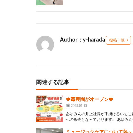
Author：y-harada
投稿一覧
関連する記事
🍓苺農園がオープン🍓
2025.01.15
あゆみんの井上社長が手掛けるいちご
への販売となっております。 あゆみんや
ミュージックケアについて🎤～