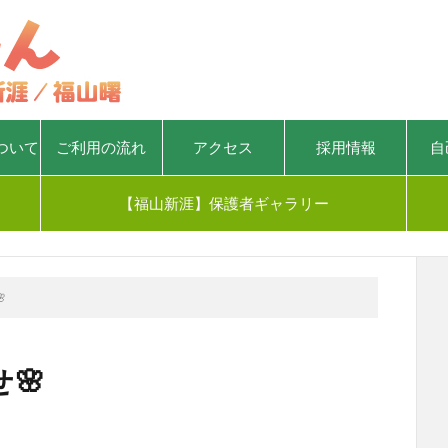
ついて
ご利用の流れ
アクセス
採用情報
自
【福山新涯】保護者ギャラリー

🌸