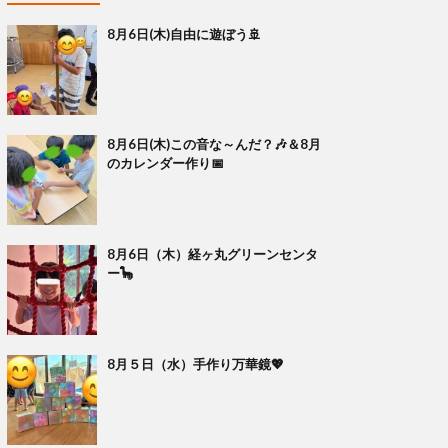
8月6日(木)自由に遊ぼう🚢
8月6日(木)この音な～んだ？🎶＆8月
のカレンダー作り📅
8月6日（木）経ヶ丸グリーンセンタ
ー🦕
8月５日（水）手作り万華鏡💖