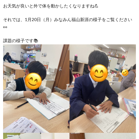
グ
で
ッ
ー
者
護
お天気が良いと外で体を動かしたくなりますね💪
護
それでは、1月20日（月）みなみん福山新涯の様子をご覧ください
ラ
の
フ
ト・
ギ
者
者
👀
ム
流
募
事
ャ
ギ
ギ
課題の様子です📚
の
れ
集
業
ラ
ャ
ャ
公
～
✨
所
リ
ラ
ラ
表
自
ー
リ
リ
己
ー
ー
評
価