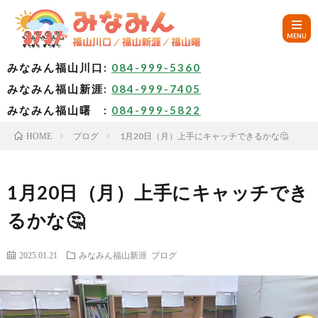
みなみん福山川口:
084-999-5360
みなみん福山新涯:
084-999-7405
HOM
みなみん福山曙 :
084-999-5822
ブログ
1月20日（月）上手にキャッチできるかな🤔
HOME
ご
挨
み
1月20日（月）上手にキャッチでき
るかな🤔
拶
な
～
2025.01.21
みなみん福山新涯
ブログ
み
み
🚙
ん
な
ア
✨