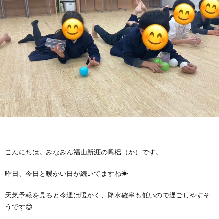
に
み
ク
オ
【公
つ
ん
セ
ー
表】
お
い
を
ス
プ
保
問
【福
て
利
🚙
ニ
護
い
山
【福
支
用
ン
者
合
川
山
【福
援
す
グ
ア
わ
口】
新
山
こんにちは。みなみん福山新涯の興梠（か）です。
プ
る
ス
昨日、今日と暖かい日が続いてますね☀
ン
せ
保
涯】
曙】
天気予報を見ると今週は暖かく、降水確率も低いので過ごしやすそ
ロ
ま
タ
ケ
📞
護
保
保
うです😊