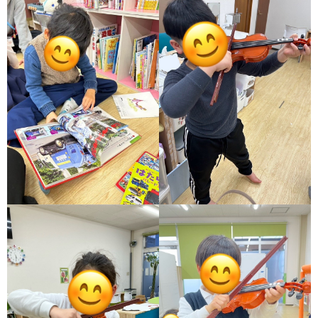
価
統
括
表