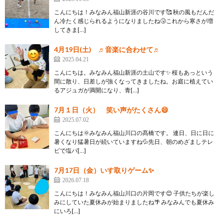
こんにちは！みなみん福山新涯の谷川です🥰 秋の風もだんだ
ん冷たく感じられるようになりましたね🤧これから寒さが増
してきま[…]
4月19日(土) ♬音楽に合わせて♬
2025.04.21
こんにちは。みなみん福山新涯の土山です✨ 桜もあっという
間に散り、日差しが強くなってきましたね。お庭に植えてい
るアジュガが満開になり、青[…]
7月１日（火） 笑い声がたくさん😄
2025.07.02
こんにちは🌞みなみん福山川口の髙橋です。 連日、日に日に
暑くなり猛暑日が続いていますね💦先日、朝のめざましテレ
ビで塩バ[…]
7月17日（金）いす取りゲーム✨
2026.07.18
こんにちは！みなみん福山川口の片岡です😊 子供たちが楽し
みにしていた夏休みが始まりましたね🌴 みなみんでも夏休み
にいろ[…]