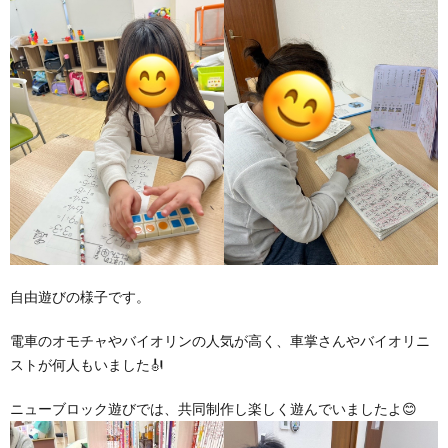
ア
ン
ケ
ー
ト・
自由遊びの様子です。
自
電車のオモチャやバイオリンの人気が高く、車掌さんやバイオリニ
ストが何人もいました🎻
己
ニューブロック遊びでは、共同制作し楽しく遊んでいましたよ😊
評