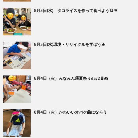
グ
で
ッ
ー
者
護
護
8月5日(水) タコライスを作って食べよう😋🍴
ラ
の
フ
ト・
ギ
者
者
ム
流
募
事
ャ
ギ
ギ
8月5日(水)環境・リサイクルを学ぼう★
の
れ
集
業
ラ
ャ
ャ
公
～
✨
所
リ
ラ
ラ
8月4日（火）みなみん曙夏祭りday2🍫🍩
表
自
ー
リ
リ
己
ー
ー
8月4日（火）かわいいオバケ👻になろう
評
価