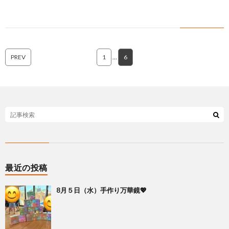
に
み
ク
オ
【公
つ
ん
セ
ー
表】
お
PREV
1
…
6
い
を
ス
プ
保
問
【福
て
利
🚙
ニ
護
い
山
【福
支
用
ン
者
合
川
山
【福
援
す
グ
ア
わ
口】
新
山
最近の投稿
プ
る
ス
ン
せ
保
涯】
曙】
8月５日（水）手作り万華鏡💖
ロ
ま
タ
ケ
📞
護
保
保