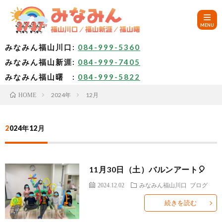
みなみん福山川口:
084-999-5360
みなみん福山新涯:
084-999-7405
HOM
みなみん福山曙 :
084-999-5822
2024年
12月
HOME
ご
挨
2024年12月
み
拶
な
～
11月30日（土）バルンアート🎈
み
み
🚙
2024.12.02
みなみん福山川口
ブログ
続きを読む
ん
な
ア
✨