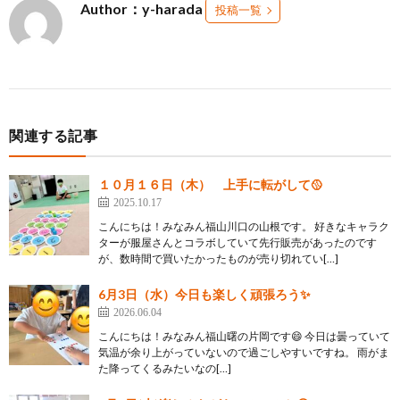
Author：y-harada
投稿一覧
関連する記事
１０月１６日（木） 上手に転がして🥎
2025.10.17
こんにちは！みなみん福山川口の山根です。 好きなキャラク
ターが服屋さんとコラボしていて先行販売があったのです
が、数時間で買いたかったものが売り切れてい[…]
6月3日（水）今日も楽しく頑張ろう✨
2026.06.04
こんにちは！みなみん福山曙の片岡です😄 今日は曇っていて
気温が余り上がっていないので過ごしやすいですね。 雨がま
た降ってくるみたいなの[…]