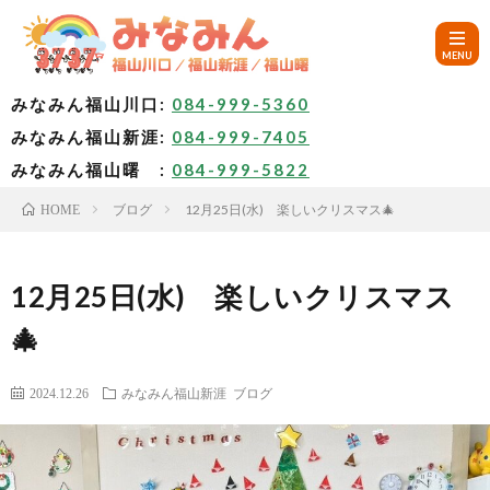
みなみん福山川口:
084-999-5360
みなみん福山新涯:
084-999-7405
HOM
みなみん福山曙 :
084-999-5822
ブログ
12月25日(水) 楽しいクリスマス🎄
HOME
ご
挨
み
12月25日(水) 楽しいクリスマス
🎄
拶
な
～
2024.12.26
みなみん福山新涯
ブログ
み
み
🚙
ん
な
ア
✨