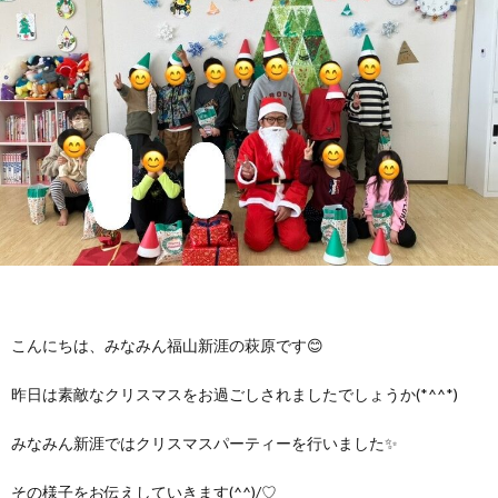
に
み
ク
オ
【公
つ
ん
セ
ー
表】
お
い
を
ス
プ
保
問
【福
て
利
🚙
ニ
護
い
山
【福
支
用
ン
者
合
川
山
【福
援
す
グ
ア
わ
口】
新
山
こんにちは、みなみん福山新涯の萩原です😊
プ
る
ス
昨日は素敵なクリスマスをお過ごしされましたでしょうか(*^^*)
ン
せ
保
涯】
曙】
みなみん新涯ではクリスマスパーティーを行いました✨
ロ
ま
タ
ケ
📞
護
保
保
その様子をお伝えしていきます(^^)/♡