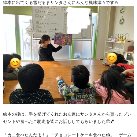
絵本に出てくる雪だるまサンタさんにみんな興味津々です⛄
ア
ン
ケ
ー
ト・
自
絵本の後は、手を挙げてくれたお友達にサンタさんから貰ったプレ
己
ゼントや食べたご馳走を皆にお話ししてもらいました🥺💕
評
「カニ食べたんだよ！」「チョコレートケーキ食べた🍰」「ゲーム