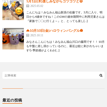
5月1日(木)楽しみながらコツコツと😄
2025.05.02
こんにちは！みなみん福山新涯の佐藤です。5月に入り、明
日から4連休ですね！このGWの連休期間中に利用児童さんは
『家族で〇〇に行くよ～』と、とっても楽し[…]
🦇10月10日(金)ハロウィンバングル🎃
2025.10.11
みなさんこんにちは！みなみん福山川口の藤岡です！！ 10月
も中盤に差し掛かっているのに、最近は蚊に刺されちゃいま
す💦 季節感がよくわか[…]
最近の投稿