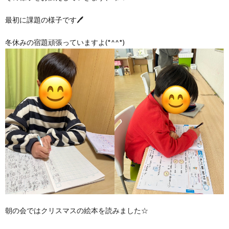
グ
で
ッ
ー
者
護
護
最初に課題の様子です🖊
ラ
の
フ
ト・
ギ
者
者
冬休みの宿題頑張っていますよ(*^^*)
ム
流
募
事
ャ
ギ
ギ
の
れ
集
業
ラ
ャ
ャ
公
～
✨
所
リ
ラ
ラ
表
自
ー
リ
リ
己
ー
ー
評
朝の会ではクリスマスの絵本を読みました☆
価