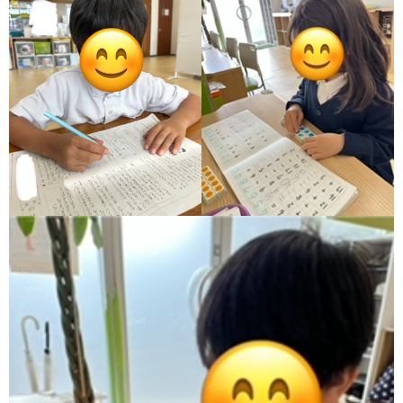
ア
ン
ケ
ー
ト・
自
己
評