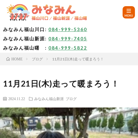
みなみん福山川口:
084-999-5360
みなみん福山新涯:
084-999-7405
HOM
みなみん福山曙 :
084-999-5822
ブログ
11月21日(木)走って暖まろう！
HOME
ご
挨
み
11月21日(木)走って暖まろう！
拶
な
～
2024.11.22
みなみん福山新涯
ブログ
み
み
🚙
ん
な
ア
✨