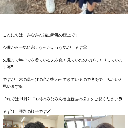
グ
で
ッ
ー
者
護
護
ラ
の
フ
ト・
ギ
者
者
ム
流
募
こんにちは！みなみん福山新涯の檀上です！
事
ャ
ギ
ギ
今週から一気に寒くなったような気がします🥶
の
れ
集
業
ラ
ャ
ャ
先週まで半そでを着ている人を良く見ていたのでびっくりしていま
公
～
✨
所
リ
ラ
す🫢‼️
ラ
ですが、木の葉っぱの色が変わってきているので冬を楽しみたいと
表
自
ー
リ
リ
思います💪
己
ー
ー
それでは11月21日(木)のみなみん福山新涯の様子をご覧ください📷
まずは、課題の様子です🖊️
評
価