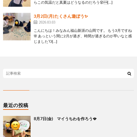
らこの気温だと真夏はどうなるのだろう😵[…]
3月2日(月)たくさん遊ぼう✨
2026.03.03
こんにちは！みなみん福山新涯の山岡です。 もう3月ですね
🌸 あっという間に2月が過ぎ、時間が過ぎるのが早いなと感
じましたὊ[…]
最近の投稿
8月7日(金) マイうちわを作ろう🪭