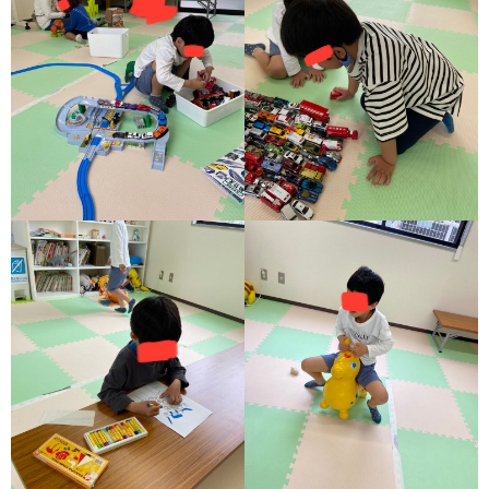
価
統
括
表