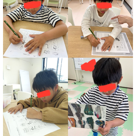
グ
で
ッ
ー
者
護
護
ラ
の
フ
ト・
ギ
者
者
ム
流
募
事
ャ
ギ
ギ
の
れ
集
業
ラ
ャ
ャ
公
～
✨
所
リ
ラ
ラ
表
自
ー
リ
リ
己
ー
ー
評
価