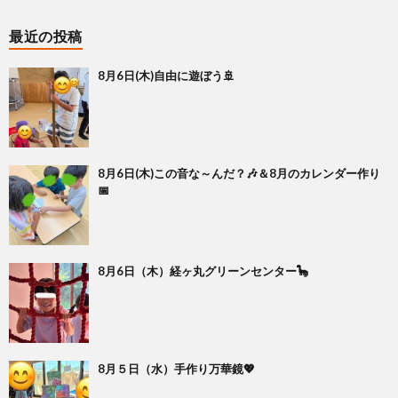
最近の投稿
8月6日(木)自由に遊ぼう🚢
8月6日(木)この音な～んだ？🎶＆8月のカレンダー作り
📅
8月6日（木）経ヶ丸グリーンセンター🦕
8月５日（水）手作り万華鏡💖