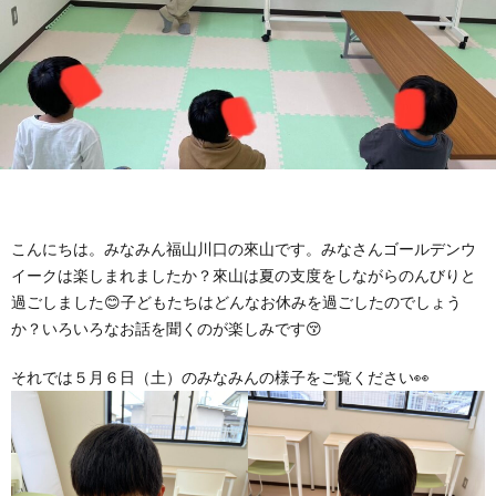
に
み
ク
オ
【公
つ
ん
セ
ー
表】
お
い
を
ス
プ
保
問
【福
て
利
🚙
ニ
護
い
山
【福
こんにちは。みなみん福山川口の來山です。みなさんゴールデンウ
支
用
ン
者
合
イークは楽しまれましたか？來山は夏の支度をしながらのんびりと
川
山
【福
過ごしました😊子どもたちはどんなお休みを過ごしたのでしょう
か？いろいろなお話を聞くのが楽しみです😚
援
す
グ
ア
わ
口】
新
山
それでは５月６日（土）のみなみんの様子をご覧ください👀
プ
る
ス
ン
せ
保
涯】
曙】
ロ
ま
タ
ケ
📞
護
保
保