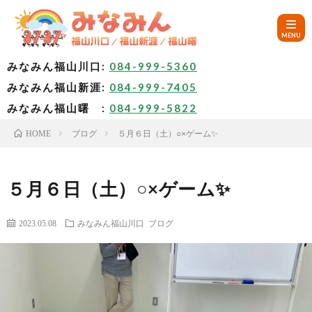
みなみん福山川口:
084-999-5360
みなみん福山新涯:
084-999-7405
HOM
みなみん福山曙 :
084-999-5822
ブログ
５月６日（土）○×ゲーム✨
HOME
ご
挨
み
５月６日（土）○×ゲーム✨
拶
な
～
2023.05.08
みなみん福山川口
ブログ
み
み
🚙
ん
な
ア
✨