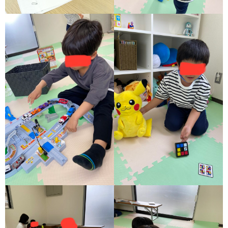
ア
ン
ケ
ー
ト・
自
己
評