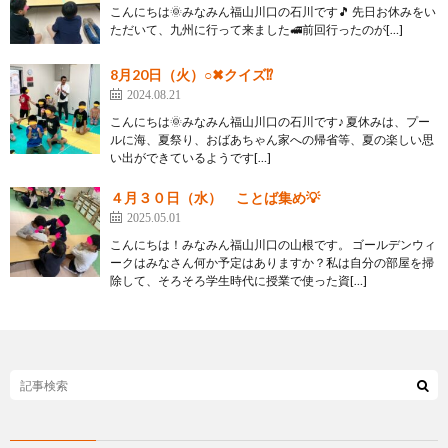
こんにちは🌞みなみん福山川口の石川です🎵 先日お休みをい
ただいて、九州に行って来ました🚅前回行ったのが[…]
8月20日（火）○✖クイズ⁉
2024.08.21
こんにちは🌞みなみん福山川口の石川です♪ 夏休みは、プー
ルに海、夏祭り、おばあちゃん家への帰省等、夏の楽しい思
い出ができているようです[…]
４月３０日（水） ことば集め💡
2025.05.01
こんにちは！みなみん福山川口の山根です。 ゴールデンウィ
ークはみなさん何か予定はありますか？私は自分の部屋を掃
除して、そろそろ学生時代に授業で使った資[…]